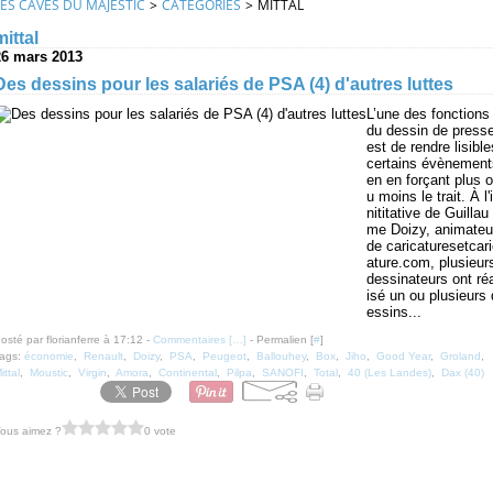
LES CAVES DU MAJESTIC
>
CATEGORIES
>
MITTAL
mittal
26 mars 2013
Des dessins pour les salariés de PSA (4) d'autres luttes
L’une des fonctions
du dessin de press
est de rendre lisible
certains évènement
en en forçant plus o
u moins le trait. À l'i
nititative de Guillau
me Doizy, animateu
de caricaturesetcar
ature.com, plusieur
dessinateurs ont ré
isé un ou plusieurs 
essins...
osté par florianferre à 17:12 -
Commentaires [
…
]
- Permalien [
#
]
ags:
économie
,
Renault
,
Doizy
,
PSA
,
Peugeot
,
Ballouhey
,
Box
,
Jiho
,
Good Year
,
Groland
,
ittal
,
Moustic
,
Virgin
,
Amora
,
Continental
,
Pilpa
,
SANOFI
,
Total
,
40 (Les Landes)
,
Dax (40)
ous aimez ?
0 vote