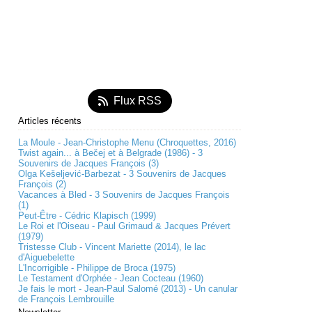
Flux RSS
Articles récents
La Moule - Jean-Christophe Menu (Chroquettes, 2016)
Twist again... à Bečej et à Belgrade (1986) - 3
Souvenirs de Jacques François (3)
Olga Kešeljević-Barbezat - 3 Souvenirs de Jacques
François (2)
Vacances à Bled - 3 Souvenirs de Jacques François
(1)
Peut-Être - Cédric Klapisch (1999)
Le Roi et l'Oiseau - Paul Grimaud & Jacques Prévert
(1979)
Tristesse Club - Vincent Mariette (2014), le lac
d'Aiguebelette
L'Incorrigible - Philippe de Broca (1975)
Le Testament d'Orphée - Jean Cocteau (1960)
Je fais le mort - Jean-Paul Salomé (2013) - Un canular
de François Lembrouille