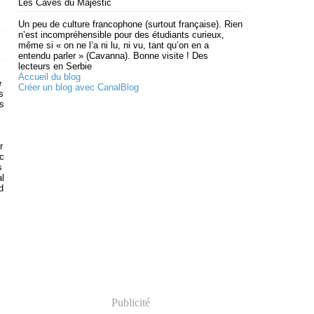
Les Caves du Majestic
Un peu de culture francophone (surtout française). Rien
n’est incompréhensible pour des étudiants curieux,
même si « on ne l’a ni lu, ni vu, tant qu’on en a
entendu parler » (Cavanna). Bonne visite ! Des
lecteurs en Serbie
Accueil du blog
e
Créer un blog avec CanalBlog
s
s
r
ic
s
al
d
Publicité