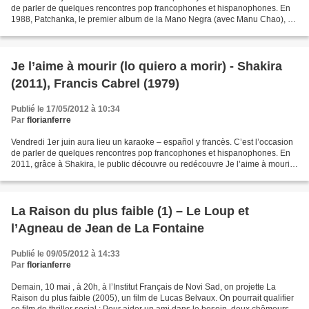
de parler de quelques rencontres pop francophones et hispanophones. En
1988, Patchanka, le premier album de la Mano Negra (avec Manu Chao), a
paru. Il contient Mala Vida, l’un...
Je l’aime à mourir (lo quiero a morir) - Shakira
(2011), Francis Cabrel (1979)
Publié le 17/05/2012 à 10:34
Par
florianferre
Vendredi 1er juin aura lieu un karaoke – español y francès. C’est l’occasion
de parler de quelques rencontres pop francophones et hispanophones. En
2011, grâce à Shakira, le public découvre ou redécouvre Je l’aime à mourir
(lo quiero a morir). Ajoutée...
La Raison du plus faible (1) – Le Loup et
l’Agneau de Jean de La Fontaine
Publié le 09/05/2012 à 14:33
Par
florianferre
Demain, 10 mai , à 20h, à l’Institut Français de Novi Sad, on projette La
Raison du plus faible (2005), un film de Lucas Belvaux. On pourrait qualifier