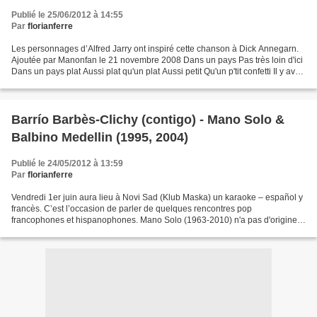
Publié le 25/06/2012 à 14:55
Par
florianferre
Les personnages d’Alfred Jarry ont inspiré cette chanson à Dick Annegarn.
Ajoutée par Manonfan le 21 novembre 2008 Dans un pays Pas très loin d'ici
Dans un pays plat Aussi plat qu'un plat Aussi petit Qu'un p'tit confetti Il y avait
pas d'loi Et chacun...
Barrío Barbès-Clichy (contigo) - Mano Solo &
Balbino Medellin (1995, 2004)
Publié le 24/05/2012 à 13:59
Par
florianferre
Vendredi 1er juin aura lieu à Novi Sad (Klub Maska) un karaoke – español y
francès. C’est l’occasion de parler de quelques rencontres pop
francophones et hispanophones. Mano Solo (1963-2010) n'a pas d'origine
espagnole particulière (son vrai nom est Emmanuel...