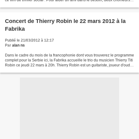
ce film de thriller social : Pour aider un ami dans le besoin, deux chômeurs
veulent organiser un braquage....
Concert de Thierry Robin le 22 mars 2012 à la
Fabrika
Publié le 21/03/2012 à 12:17
Par
alan ns
Dans le cadre du mois de la francophonie dont vous trouverez le programme
complet pour la Serbie ici, la Fabrika accueille le trio du musicien Thierry Titi
Robin ce jeudi 22 mars à 20h. Thierry Robin est un guitariste, joueur d'oud
(instrument à cordes...