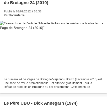
de Bretagne 24 (2010)
Publié le 03/07/2012 à 00:33
Par
florianferre
Le numéro 24 de Pages de Bretagne/Pajennoù Breizh (décembre 2010) est
une sorte de revue promotionnelle – et diffusée gratuitement – sur la
littérature produite en Bretagne ou par des bretons. Cette brochure
trimestrielle est publiée par Livre et lecture...
Le Père UBU - Dick Annegarn (1974)