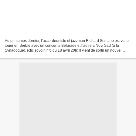
Au printemps dernier, l’accordéoniste et jazzman Richard Galliano est venu
jouer en Serbie avec un concert à Belgrade et l’autre à Novi Sad (à la
Synagogue). (clic et voir info du 18 avril 20h) Il vient de sortir un nouvel
album consacré à la musique...