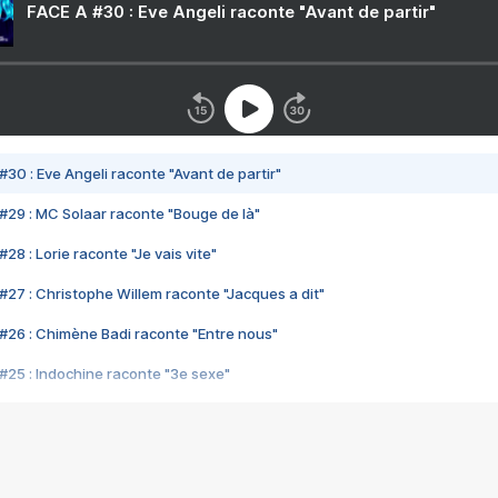
FACE A #30 : Eve Angeli raconte "Avant de partir"
#30 : Eve Angeli raconte "Avant de partir"
#29 : MC Solaar raconte "Bouge de là"
28 : Lorie raconte "Je vais vite"
#27 : Christophe Willem raconte "Jacques a dit"
#26 : Chimène Badi raconte "Entre nous"
#25 : Indochine raconte "3e sexe"
#24 : Zaho raconte "C'est chelou"
#23 : Patrick Bruel raconte "Au café des délices"
#22 : Kyo raconte "Le chemin"