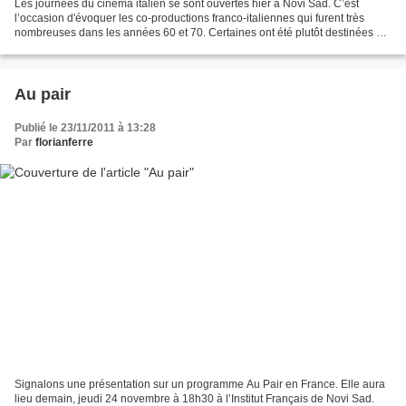
Les journées du cinéma italien se sont ouvertes hier à Novi Sad. C’est
l’occasion d'évoquer les co-productions franco-italiennes qui furent très
nombreuses dans les années 60 et 70. Certaines ont été plutôt destinées au
public transalpin et d’autres au...
Au pair
Publié le 23/11/2011 à 13:28
Par
florianferre
Signalons une présentation sur un programme Au Pair en France. Elle aura
lieu demain, jeudi 24 novembre à 18h30 à l’Institut Français de Novi Sad.