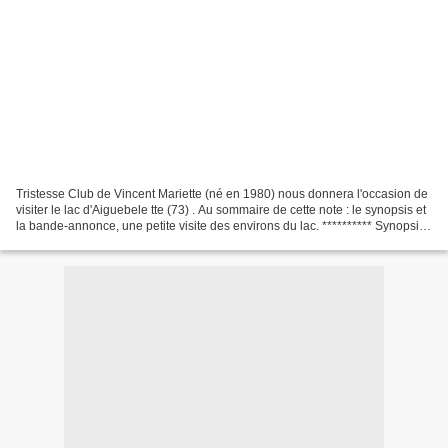
Tristesse Club de Vincent Mariette (né en 1980) nous donnera l'occasion de
visiter le lac d'Aiguebele tte (73) . Au sommaire de cette note : le synopsis et
la bande-annonce, une petite visite des environs du lac. ********** Synopsis
Deux frères un peu...