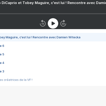
 DiCaprio et Tobey Maguire, c'est lui ! Rencontre avec Dam
bey Maguire, c'est lui ! Rencontre avec Damien Witecka
e 6
e 5
e 4
e 3
s créatrices de la VF !
e 2
e 1
e Mektoub My Love arrive enfin ! Rencontre avec Shaïn Boumedine et Sal