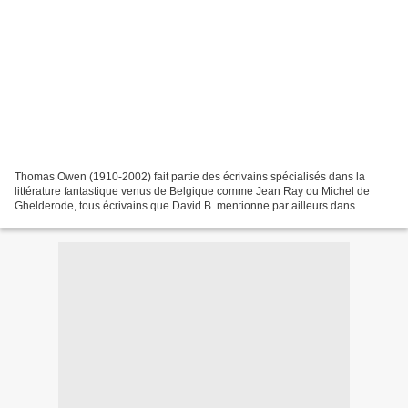
Thomas Owen (1910-2002) fait partie des écrivains spécialisés dans la
littérature fantastique venus de Belgique comme Jean Ray ou Michel de
Ghelderode, tous écrivains que David B. mentionne par ailleurs dans
l’Ascension du Haut-Mal avec la collection...