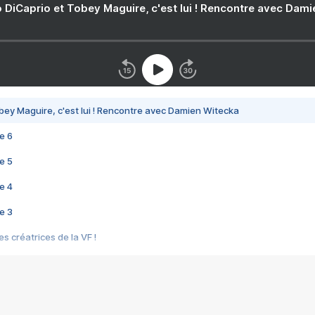
 DiCaprio et Tobey Maguire, c'est lui ! Rencontre avec Dam
bey Maguire, c'est lui ! Rencontre avec Damien Witecka
e 6
e 5
e 4
e 3
s créatrices de la VF !
e 2
e 1
e Mektoub My Love arrive enfin ! Rencontre avec Shaïn Boumedine et Sal