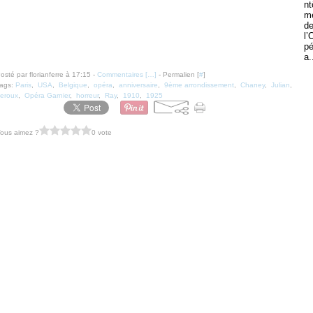
nt
m
d
l’
pé
a.
osté par florianferre à 17:15 -
Commentaires [
…
]
- Permalien [
#
]
ags:
Paris
,
USA
,
Belgique
,
opéra
,
anniversaire
,
9ème arrondissement
,
Chaney
,
Julian
,
eroux
,
Opéra Garnier
,
horreur
,
Ray
,
1910
,
1925
ous aimez ?
0 vote