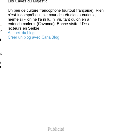
Les Caves du Majestic
Un peu de culture francophone (surtout française). Rien
n’est incompréhensible pour des étudiants curieux,
même si « on ne l’a ni lu, ni vu, tant qu’on en a
entendu parler » (Cavanna). Bonne visite ! Des
lecteurs en Serbie
er
Accueil du blog
Créer un blog avec CanalBlog
t
ut
a
o
r
Publicité