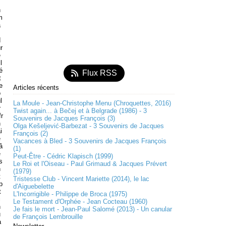
n
m
a
s
d
r
e
l
té
Flux RSS
t
e
Articles récents
o
l
La Moule - Jean-Christophe Menu (Chroquettes, 2016)
r
Twist again... à Bečej et à Belgrade (1986) - 3
fr
Souvenirs de Jacques François (3)
n
Olga Kešeljević-Barbezat - 3 Souvenirs de Jacques
i
François (2)
e
Vacances à Bled - 3 Souvenirs de Jacques François
â
(1)
e
Peut-Être - Cédric Klapisch (1999)
s
Le Roi et l'Oiseau - Paul Grimaud & Jacques Prévert
n
(1979)
t
Tristesse Club - Vincent Mariette (2014), le lac
p
d'Aiguebelette
t
L'Incorrigible - Philippe de Broca (1975)
i
Le Testament d'Orphée - Jean Cocteau (1960)
n
Je fais le mort - Jean-Paul Salomé (2013) - Un canular
u
de François Lembrouille
a