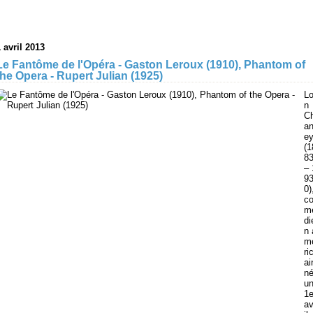
 avril 2013
Le Fantôme de l'Opéra - Gaston Leroux (1910), Phantom of
the Opera - Rupert Julian (1925)
L
n
C
a
e
(1
8
– 
9
0)
c
m
di
n 
m
ri
ai
n
u
1e
av