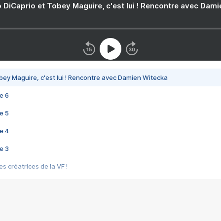
 DiCaprio et Tobey Maguire, c'est lui ! Rencontre avec Dam
bey Maguire, c'est lui ! Rencontre avec Damien Witecka
e 6
e 5
e 4
e 3
s créatrices de la VF !
e 2
e 1
e Mektoub My Love arrive enfin ! Rencontre avec Shaïn Boumedine et Sal