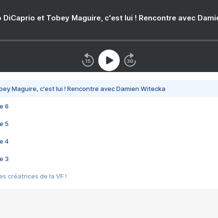
 DiCaprio et Tobey Maguire, c'est lui ! Rencontre avec Dam
bey Maguire, c'est lui ! Rencontre avec Damien Witecka
e 6
e 5
e 4
e 3
s créatrices de la VF !
e 2
e 1