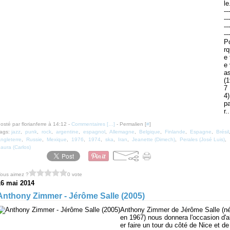
le
---
---
---
---
P
rq
e 
e 
a
(1
7
4)
p
r..
osté par florianferre à 14:12 -
Commentaires [
…
]
- Permalien [
#
]
ags:
jazz
,
punk
,
rock
,
argentine
,
espagnol
,
Allemagne
,
Belgique
,
Finlande
,
Espagne
,
Brésil
ngleterre
,
Russie
,
Mexique
,
1976
,
1974
,
ska
,
Iran
,
Jeanette (Dimech)
,
Perales (José Luis)
,
aura (Carlos)
ous aimez ?
0 vote
16 mai 2014
Anthony Zimmer - Jérôme Salle (2005)
Anthony Zimmer de Jérôme Salle (n
en 1967) nous donnera l'occasion d'al
er faire un tour du côté de Nice et de