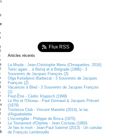
n
o
e
s
e
o
a
Flux RSS
l
s
Articles récents
e
s
La Moule - Jean-Christophe Menu (Chroquettes, 2016)
l
Twist again... à Bečej et à Belgrade (1986) - 3
s
Souvenirs de Jacques François (3)
o
Olga Kešeljević-Barbezat - 3 Souvenirs de Jacques
n
François (2)
t
Vacances à Bled - 3 Souvenirs de Jacques François
,
(1)
é
Peut-Être - Cédric Klapisch (1999)
o
Le Roi et l'Oiseau - Paul Grimaud & Jacques Prévert
r
(1979)
n
Tristesse Club - Vincent Mariette (2014), le lac
l
d'Aiguebelette
s
L'Incorrigible - Philippe de Broca (1975)
n
Le Testament d'Orphée - Jean Cocteau (1960)
e
Je fais le mort - Jean-Paul Salomé (2013) - Un canular
b
de François Lembrouille