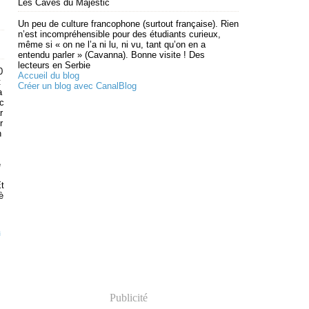
Les Caves du Majestic
Un peu de culture francophone (surtout française). Rien
n’est incompréhensible pour des étudiants curieux,
même si « on ne l’a ni lu, ni vu, tant qu’on en a
entendu parler » (Cavanna). Bonne visite ! Des
lecteurs en Serbie
0
Accueil du blog
t
Créer un blog avec CanalBlog
a
 c
r
r
n
é
Et
è
i
Publicité