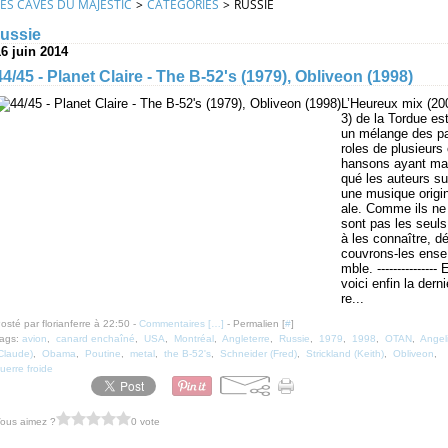
LES CAVES DU MAJESTIC
>
CATEGORIES
>
RUSSIE
russie
16 juin 2014
44/45 - Planet Claire - The B-52's (1979), Obliveon (1998)
L’Heureux mix (20
3) de la Tordue es
un mélange des p
roles de plusieurs
hansons ayant ma
qué les auteurs su
une musique origi
ale. Comme ils ne
sont pas les seuls
à les connaître, d
couvrons-les ense
mble. --------------- 
voici enfin la derni
re...
osté par florianferre à 22:50 -
Commentaires [
…
]
- Permalien [
#
]
ags:
avion
,
canard enchaîné
,
USA
,
Montréal
,
Angleterre
,
Russie
,
1979
,
1998
,
OTAN
,
Angel
Claude)
,
Obama
,
Poutine
,
metal
,
the B-52's
,
Schneider (Fred)
,
Strickland (Keith)
,
Obliveon
,
uerre froide
ous aimez ?
0 vote