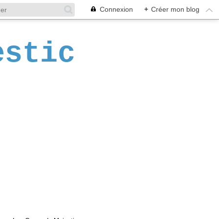
Connexion
+
Créer mon blog
estic