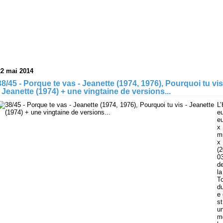
22 mai 2014
38/45 - Porque te vas - Jeanette (1974, 1976), Pourquoi tu vis
- Jeanette (1974) + une vingtaine de versions...
L’
eu
e
x
m
x
(2
03
d
la
To
d
e 
st
u
m