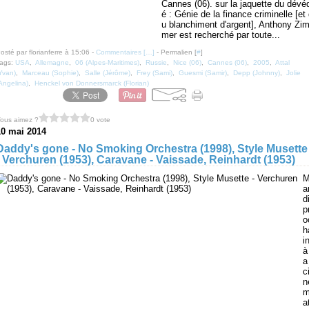
Cannes (06). sur la jaquette du dévé
é : Génie de la finance criminelle [et
u blanchiment d'argent], Anthony Zi
mer est recherché par toute...
osté par florianferre à 15:06 -
Commentaires [
…
]
- Permalien [
#
]
ags:
USA
,
Allemagne
,
06 (Alpes-Maritimes)
,
Russie
,
Nice (06)
,
Cannes (06)
,
2005
,
Attal
Yvan)
,
Marceau (Sophie)
,
Salle (Jérôme)
,
Frey (Sami)
,
Guesmi (Samir)
,
Depp (Johnny)
,
Jolie
Angelina)
,
Henckel von Donnersmarck (Florian)
ous aimez ?
0 vote
10 mai 2014
Daddy's gone - No Smoking Orchestra (1998), Style Musette
- Verchuren (1953), Caravane - Vaissade, Reinhardt (1953)
a
d
p
o
h
i
à
a
c
n
a