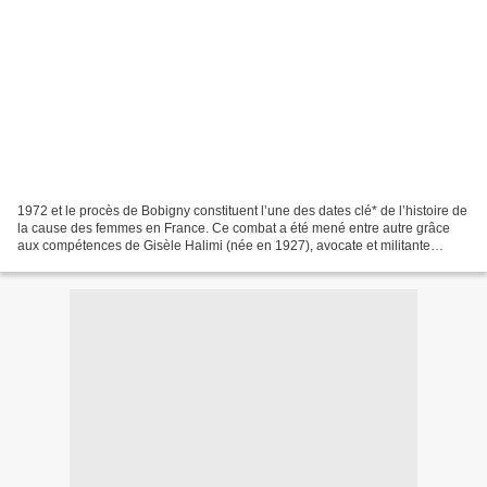
1972 et le procès de Bobigny constituent l’une des dates clé* de l’histoire de
la cause des femmes en France. Ce combat a été mené entre autre grâce
aux compétences de Gisèle Halimi (née en 1927), avocate et militante
féministe. Ce procès prévu à huis-clos...