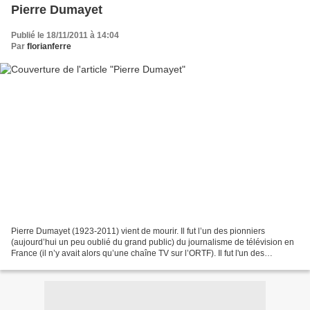
Pierre Dumayet
Publié le 18/11/2011 à 14:04
Par
florianferre
Pierre Dumayet (1923-2011) vient de mourir. Il fut l’un des pionniers
(aujourd’hui un peu oublié du grand public) du journalisme de télévision en
France (il n’y avait alors qu’une chaîne TV sur l’ORTF). Il fut l'un des
pionniers à l'origine du premier...