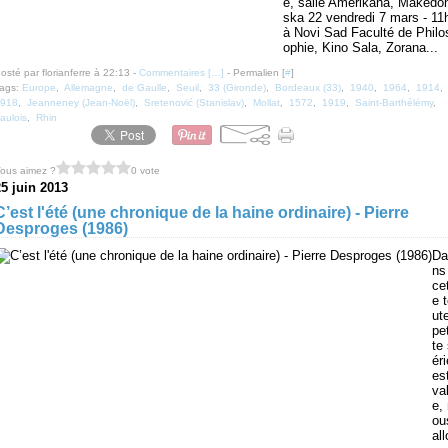
e, salle Amerikana, Makedo
ska 22 vendredi 7 mars - 11
à Novi Sad Faculté de Philo
ophie, Kino Sala, Zorana...
osté par florianferre à 22:13 -
Commentaires [
…
]
- Permalien [
#
]
ags:
Europe
,
Allemagne
,
de Gaulle
,
Seuil
,
33 (Gironde)
,
Bordeaux (33)
,
1940
,
1964
,
1914
,
918
,
Jeanneney (Jean-Noël)
,
Sretenović (Stanislav)
,
Mollat
,
1572
,
1919
,
Saint-Barthélémy
,
aulois
,
Rhin
ous aimez ?
0 vote
25 juin 2013
C’est l'été (une chronique de la haine ordinaire) - Pierre
Desproges (1986)
Da
ns
ce
e 
ut
pet
te
éri
est
va
e,
ou
all