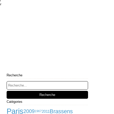
p
r
Recherche
Catégories
Paris
Brassens
2009
2011
1967