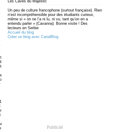
Les Caves du Majestic
Un peu de culture francophone (surtout française). Rien
n’est incompréhensible pour des étudiants curieux,
même si « on ne l’a ni lu, ni vu, tant qu’on en a
entendu parler » (Cavanna). Bonne visite ! Des
lecteurs en Serbie
Accueil du blog
Créer un blog avec CanalBlog
1
i
i
t
i
t
a
o
r
1
d
r
i
.
u
Publicité
e