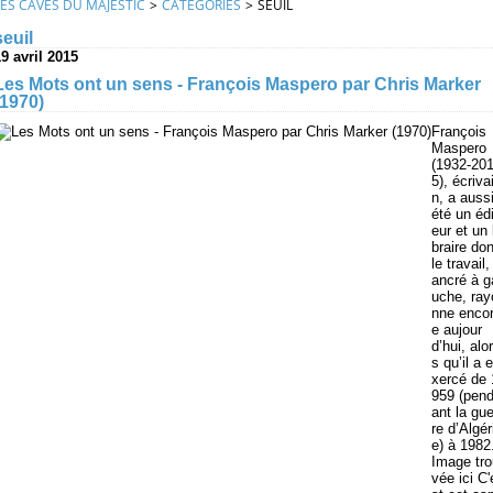
LES CAVES DU MAJESTIC
>
CATEGORIES
>
SEUIL
seuil
9 avril 2015
Les Mots ont un sens - François Maspero par Chris Marker
(1970)
François
Maspero
(1932-20
5), écriva
n, a auss
été un édi
eur et un l
braire don
le travail,
ancré à g
uche, ray
nne enco
e aujour
d’hui, alor
s qu’il a e
xercé de 
959 (pen
ant la gue
re d’Algér
e) à 1982
Image tro
vée ici C'