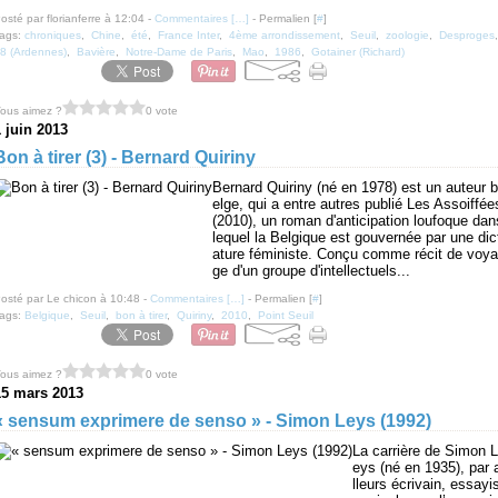
osté par florianferre à 12:04 -
Commentaires [
…
]
- Permalien [
#
]
ags:
chroniques
,
Chine
,
été
,
France Inter
,
4ème arrondissement
,
Seuil
,
zoologie
,
Desproges
8 (Ardennes)
,
Bavière
,
Notre-Dame de Paris
,
Mao
,
1986
,
Gotainer (Richard)
ous aimez ?
0 vote
1 juin 2013
Bon à tirer (3) - Bernard Quiriny
Bernard Quiriny (né en 1978) est un auteur b
elge, qui a entre autres publié Les Assoiffée
(2010), un roman d'anticipation loufoque dan
lequel la Belgique est gouvernée par une dic
ature féministe. Conçu comme récit de voya
ge d'un groupe d'intellectuels...
osté par Le chicon à 10:48 -
Commentaires [
…
]
- Permalien [
#
]
ags:
Belgique
,
Seuil
,
bon à tirer
,
Quiriny
,
2010
,
Point Seuil
ous aimez ?
0 vote
15 mars 2013
« sensum exprimere de senso » - Simon Leys (1992)
La carrière de Simon L
eys (né en 1935), par 
lleurs écrivain, essayi