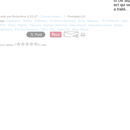
st cet as
ect qui se
a traité...
osté par florianferre à 02:47 -
Commentaires [
…
]
- Permalien [
#
]
ags:
Catalogne
,
Marker
,
Gallimard
,
76 (Seine Maritime)
,
Seuil
,
Maspero
,
78 (Yvelines)
,
Cabu
,
970
,
Gébé
,
Algérie
,
Vietnam
,
Gramsci (Antonio)
,
Alleg (Henri)
,
Giraudoux (Jean)
,
Espriu
Salvador)
,
974 (La Réunion)
,
Cléon (76)
,
Flins (78)
,
Nizan (Paul)
ous aimez ?
0 vote