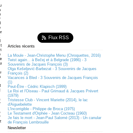
u
a
u
r
d
e
er
t
Flux RSS
l
 t
Articles récents
i
e
La Moule - Jean-Christophe Menu (Chroquettes, 2016)
(e
Twist again... à Bečej et à Belgrade (1986) - 3
pu
Souvenirs de Jacques François (3)
Olga Kešeljević-Barbezat - 3 Souvenirs de Jacques
u
François (2)
a
Vacances à Bled - 3 Souvenirs de Jacques François
(1)
t
Peut-Être - Cédric Klapisch (1999)
t
Le Roi et l'Oiseau - Paul Grimaud & Jacques Prévert
(1979)
à
Tristesse Club - Vincent Mariette (2014), le lac
r
d'Aiguebelette
L'Incorrigible - Philippe de Broca (1975)
b
Le Testament d'Orphée - Jean Cocteau (1960)
r
Je fais le mort - Jean-Paul Salomé (2013) - Un canular
z
de François Lembrouille
Newsletter
s