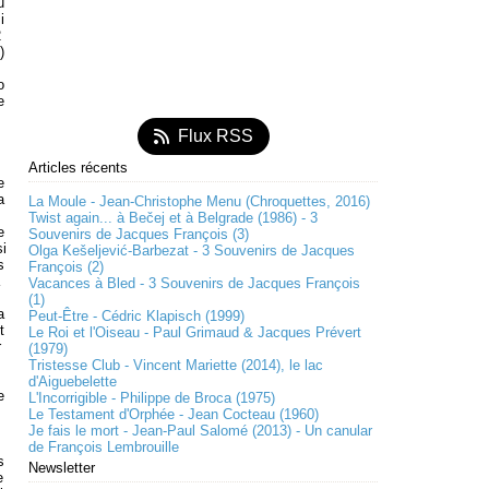
u
i
2
)
o
e
Flux RSS
Articles récents
e
a
La Moule - Jean-Christophe Menu (Chroquettes, 2016)
Twist again... à Bečej et à Belgrade (1986) - 3
e
Souvenirs de Jacques François (3)
si
Olga Kešeljević-Barbezat - 3 Souvenirs de Jacques
s
François (2)
Vacances à Bled - 3 Souvenirs de Jacques François
(1)
a
Peut-Être - Cédric Klapisch (1999)
t
Le Roi et l'Oiseau - Paul Grimaud & Jacques Prévert
r
(1979)
Tristesse Club - Vincent Mariette (2014), le lac
d'Aiguebelette
e
L'Incorrigible - Philippe de Broca (1975)
Le Testament d'Orphée - Jean Cocteau (1960)
Je fais le mort - Jean-Paul Salomé (2013) - Un canular
de François Lembrouille
s
Newsletter
e