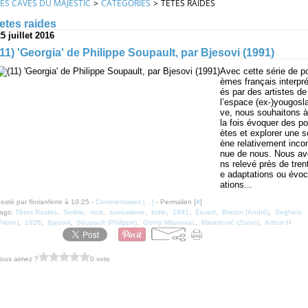
LES CAVES DU MAJESTIC
>
CATEGORIES
>
TETES RAIDES
tetes raides
5 juillet 2016
(11) 'Georgia' de Philippe Soupault, par Bjesovi (1991)
Avec cette série de p
èmes français interpré
és par des artistes de
l’espace (ex-)yougosl
ve, nous souhaitons à
la fois évoquer des po
ètes et explorer une s
ène relativement inco
nue de nous. Nous av
ns relevé près de tren
e adaptations ou évoc
ations...
osté par florianferre à 10:25 -
Commentaires [
…
]
- Permalien [
#
]
ags:
Têtes Raides
,
Serbie
,
rock
,
surréalisme
,
indie
,
1991
,
Éluard
,
Breton (André)
,
Seghers
Pierre)
,
1926
,
Bjesovi
,
Soupault (Philippe)
,
Gornji Milanovac
,
Marinković (Zoran)
,
Arthur H
ous aimez ?
0 vote