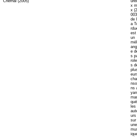
ure
x m
x (
003
de l
a T
rdu
est
un
mél
ang
e d
s p
role
s d
plu
eur
cha
nso
ns 
yan
ma
qué
les
aut
urs
sur
une
mu
iqu