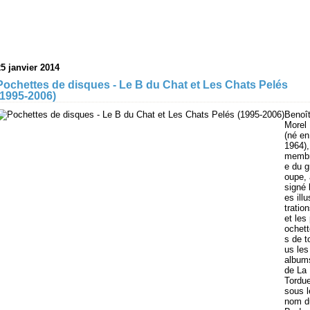
25 janvier 2014
Pochettes de disques - Le B du Chat et Les Chats Pelés
(1995-2006)
Benoî
Morel
(né en
1964),
memb
e du g
oupe, 
signé 
es illu
tratio
et les
ochett
s de t
us les
album
de La
Tordu
sous l
nom d