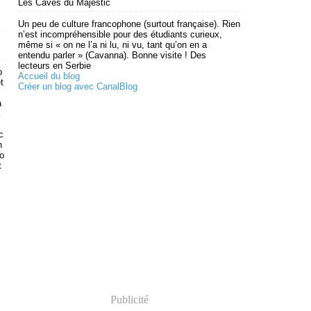
Les Caves du Majestic
Un peu de culture francophone (surtout française). Rien
n’est incompréhensible pour des étudiants curieux,
même si « on ne l’a ni lu, ni vu, tant qu’on en a
entendu parler » (Cavanna). Bonne visite ! Des
lecteurs en Serbie
o
Accueil du blog
t
Créer un blog avec CanalBlog
a
c
n
o
t
Publicité