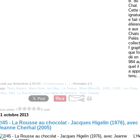
B. du
Chat.
Cette 
ignatu
e fait r
éféren
e aux
Chats
Pelés 
collect
f grap
que fo
dé en 
984 a
quel il
a appa
tenu...
osté par florianferre à 00:03 -
Commentaires [
…
]
- Permalien [
#
]
ags:
Têtes Raides
,
Mano Solo
,
les Elles
,
La Tordue
,
Morel (Benoît)
,
1995
,
2006
,
Les Chats
elés
,
Bihl
,
La Rue Kétanou
,
Les Ogres de Barback
,
Tryo
,
Karpatt
ous aimez ?
0 vote
31 octobre 2013
2/45 - La Rousse au chocolat - Jacques Higelin (1976), avec
Jeanne Cherhal (2005)
L’H