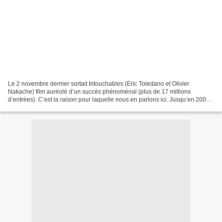
Le 2 novembre dernier sortait Intouchables (Eric Toledano et Olivier
Nakache) film auréolé d’un succès phénoménal (plus de 17 millions
d’entrées). C’est la raison pour laquelle nous en parlons ici. Jusqu’en 2008,
le film recordman du nombre d’entrée était...