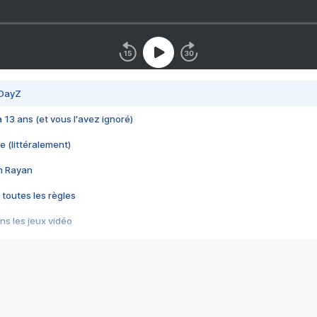
 DayZ
 a 13 ans (et vous l'avez ignoré)
e (littéralement)
im Rayan
 toutes les règles
s les jeux vidéo
us choquant de Rockstar ? - Le scandale BULLY
e plus moche de Steam
du RÊVE tourne au CAUCHEMAR