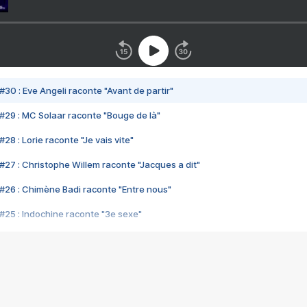
#30 : Eve Angeli raconte "Avant de partir"
#29 : MC Solaar raconte "Bouge de là"
28 : Lorie raconte "Je vais vite"
#27 : Christophe Willem raconte "Jacques a dit"
#26 : Chimène Badi raconte "Entre nous"
#25 : Indochine raconte "3e sexe"
#24 : Zaho raconte "C'est chelou"
#23 : Patrick Bruel raconte "Au café des délices"
#22 : Kyo raconte "Le chemin"