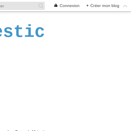
Connexion
+
Créer mon blog
estic