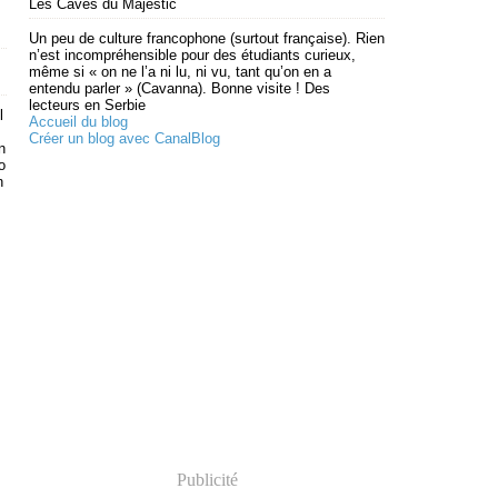
Les Caves du Majestic
Un peu de culture francophone (surtout française). Rien
n’est incompréhensible pour des étudiants curieux,
même si « on ne l’a ni lu, ni vu, tant qu’on en a
entendu parler » (Cavanna). Bonne visite ! Des
lecteurs en Serbie
l
Accueil du blog
Créer un blog avec CanalBlog
n
o
n
Publicité