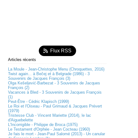
Flux RSS
Articles récents
La Moule - Jean-Christophe Menu (Chroquettes, 2016)
Twist again... à Bečej et à Belgrade (1986) - 3
Souvenirs de Jacques François (3)
Olga Kešeljević-Barbezat - 3 Souvenirs de Jacques
François (2)
Vacances à Bled - 3 Souvenirs de Jacques François
(1)
Peut-Être - Cédric Klapisch (1999)
Le Roi et l'Oiseau - Paul Grimaud & Jacques Prévert
(1979)
Tristesse Club - Vincent Mariette (2014), le lac
d'Aiguebelette
L'Incorrigible - Philippe de Broca (1975)
Le Testament d'Orphée - Jean Cocteau (1960)
Je fais le mort - Jean-Paul Salomé (2013) - Un canular