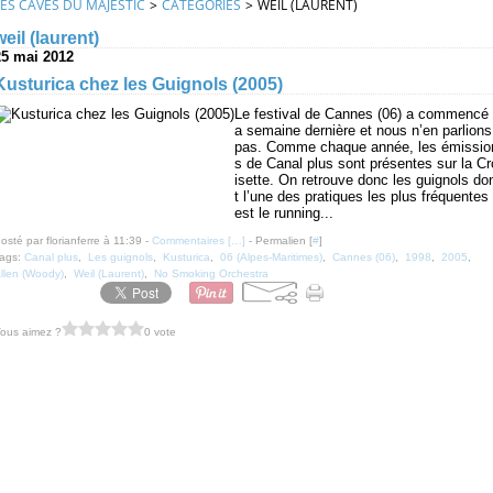
LES CAVES DU MAJESTIC
>
CATEGORIES
>
WEIL (LAURENT)
weil (laurent)
25 mai 2012
Kusturica chez les Guignols (2005)
Le festival de Cannes (06) a commencé 
a semaine dernière et nous n’en parlions
pas. Comme chaque année, les émissio
s de Canal plus sont présentes sur la Cr
isette. On retrouve donc les guignols do
t l’une des pratiques les plus fréquentes
est le running...
osté par florianferre à 11:39 -
Commentaires [
…
]
- Permalien [
#
]
ags:
Canal plus
,
Les guignols
,
Kusturica
,
06 (Alpes-Maritimes)
,
Cannes (06)
,
1998
,
2005
,
llen (Woody)
,
Weil (Laurent)
,
No Smoking Orchestra
ous aimez ?
0 vote