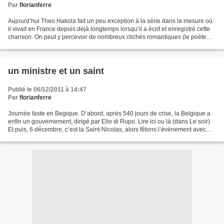
Par
florianferre
Aujourd’hui Theo Hakola fait un peu exception à la série dans la mesure où
il vivait en France depuis déjà longtemps lorsqu’il a écrit et enregistré cette
chanson. On peut y percevoir de nombreux clichés romantiques (le poète
monté à Paris) et romanesques...
un ministre et un saint
Publié le 06/12/2011 à 14:47
Par
florianferre
Journée faste en Begique. D’abord, après 540 jours de crise, la Belgique a
enfin un gouvernement, dirigé par Elio di Rupo. Lire ici ou là (dans Le soir)
Et puis, 6 décembre, c’est la Saint-Nicolas, alors fêtons l’évènement avec
cette chanson populaire...