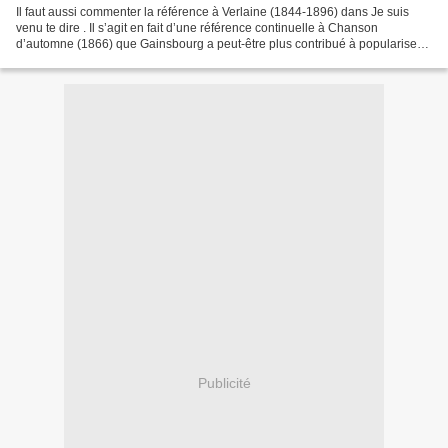
Il faut aussi commenter la référence à Verlaine (1844-1896) dans Je suis
venu te dire . Il s’agit en fait d’une référence continuelle à Chanson
d’automne (1866) que Gainsbourg a peut-être plus contribué à populariser
que Charles Trénet ou Léo Ferré dans...
Publicité