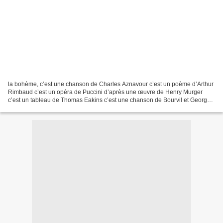
la bohème, c’est une chanson de Charles Aznavour c’est un poème d’Arthur
Rimbaud c’est un opéra de Puccini d’après une œuvre de Henry Murger
c’est un tableau de Thomas Eakins c’est une chanson de Bourvil et Georges
Guétary ce n’est pas la Bohême c'est...