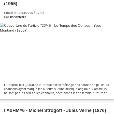
(1955)
Publié le 10/03/2014 à 17:36
Par
florianferre
L’Heureux mix (2003) de la Tordue est un mélange des paroles de plusieurs
chansons ayant marqué les auteurs sur une musique originale. Comme ils
ne sont pas les seuls à les connaître, découvrons-les ensemble. ******** S’il
fallait ne connaître qu’une...
l'AdHM#6 - Michel Strogoff - Jules Verne (1876)