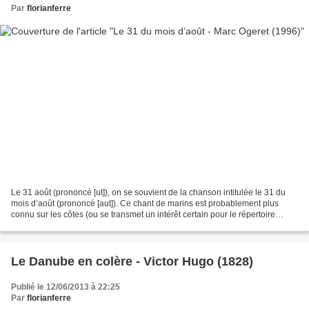
Par
florianferre
Le 31 août (prononcé [ut]), on se souvient de la chanson intitulée le 31 du
mois d’août (prononcé [aut]). Ce chant de marins est probablement plus
connu sur les côtes (ou se transmet un intérêt certain pour le répertoire
maritime) que dans les terres....
Le Danube en colère - Victor Hugo (1828)
Publié le 12/06/2013 à 22:25
Par
florianferre