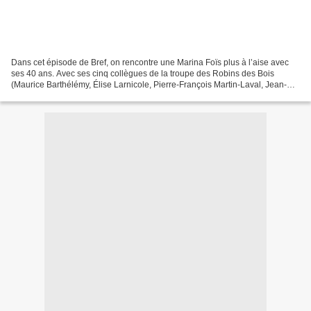
Dans cet épisode de Bref, on rencontre une Marina Foïs plus à l’aise avec
ses 40 ans. Avec ses cinq collègues de la troupe des Robins des Bois
(Maurice Barthélémy, Élise Larnicole, Pierre-François Martin-Laval, Jean-
Paul Rouve et Pascal Vincent), ils...