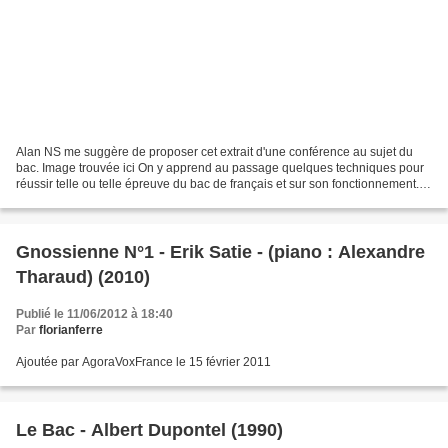
Alan NS me suggère de proposer cet extrait d'une conférence au sujet du
bac. Image trouvée ici On y apprend au passage quelques techniques pour
réussir telle ou telle épreuve du bac de français et sur son fonctionnement.
Plus généralement la "conférence...
Gnossienne N°1 - Erik Satie - (piano : Alexandre
Tharaud) (2010)
Publié le 11/06/2012 à 18:40
Par
florianferre
Ajoutée par AgoraVoxFrance le 15 février 2011
Le Bac - Albert Dupontel (1990)