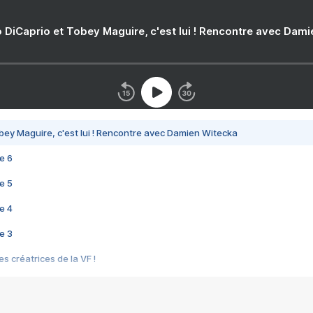
 DiCaprio et Tobey Maguire, c'est lui ! Rencontre avec Dam
bey Maguire, c'est lui ! Rencontre avec Damien Witecka
e 6
e 5
e 4
e 3
s créatrices de la VF !
e 2
e 1