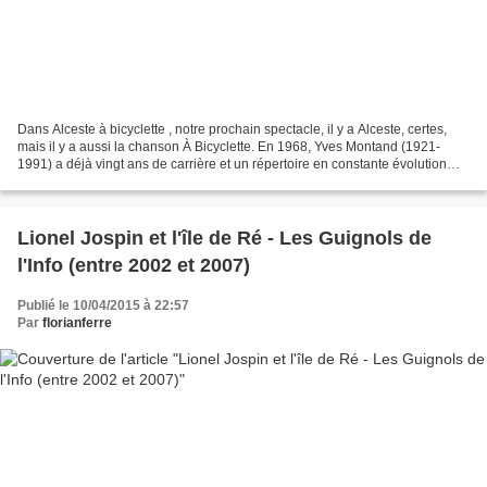
Dans Alceste à bicyclette , notre prochain spectacle, il y a Alceste, certes,
mais il y a aussi la chanson À Bicyclette. En 1968, Yves Montand (1921-
1991) a déjà vingt ans de carrière et un répertoire en constante évolution
alternant chansons engagées,...
Lionel Jospin et l'île de Ré - Les Guignols de
l'Info (entre 2002 et 2007)
Publié le 10/04/2015 à 22:57
Par
florianferre