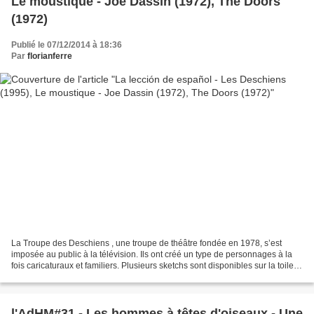
Le moustique - Joe Dassin (1972), The Doors
(1972)
Publié le 07/12/2014 à 18:36
Par
florianferre
La Troupe des Deschiens , une troupe de théâtre fondée en 1978, s’est
imposée au public à la télévision. Ils ont créé un type de personnages à la
fois caricaturaux et familiers. Plusieurs sketchs sont disponibles sur la toile.
Ils permettront de tisser...
l'AdHM#31 - Les hommes à têtes d'oiseaux - Une