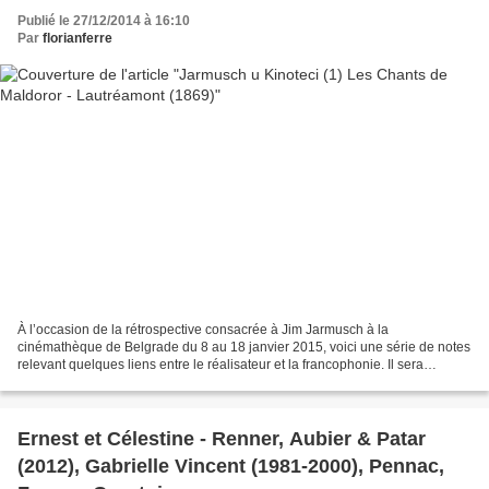
Publié le 27/12/2014 à 16:10
Par
florianferre
À l’occasion de la rétrospective consacrée à Jim Jarmusch à la
cinémathèque de Belgrade du 8 au 18 janvier 2015, voici une série de notes
relevant quelques liens entre le réalisateur et la francophonie. Il sera
question de littérature, de cinéma, de musique,...
Ernest et Célestine - Renner, Aubier & Patar
(2012), Gabrielle Vincent (1981-2000), Pennac,