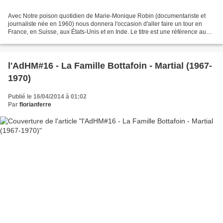
Avec Notre poison quotidien de Marie-Monique Robin (documentariste et
journaliste née en 1960) nous donnera l'occasion d'aller faire un tour en
France, en Suisse, aux États-Unis et en Inde. Le titre est une référence au
pater noster, une prière chrétienne...
l'AdHM#16 - La Famille Bottafoin - Martial (1967-
1970)
Publié le 16/04/2014 à 01:02
Par
florianferre