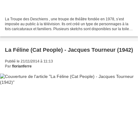
La Troupe des Deschiens , une troupe de théâtre fondée en 1978, s’est
imposée au public à la télévision. Ils ont créé un type de personnages à la
fois caricaturaux et familiers. Plusieurs sketchs sont disponibles sur la toile.
Ils permettront de tisser...
La Féline (Cat People) - Jacques Tourneur (1942)
Publié le 21/11/2014 à 11:13
Par
florianferre