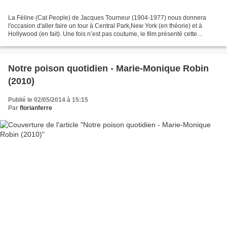
La Féline (Cat People) de Jacques Tourneur (1904-1977) nous donnera
l'occasion d'aller faire un tour à Central Park,New York (en théorie) et à
Hollywood (en fait). Une fois n’est pas coutume, le film présenté cette
semaine ne sera pas en français mais...
Notre poison quotidien - Marie-Monique Robin
(2010)
Publié le 02/05/2014 à 15:15
Par
florianferre