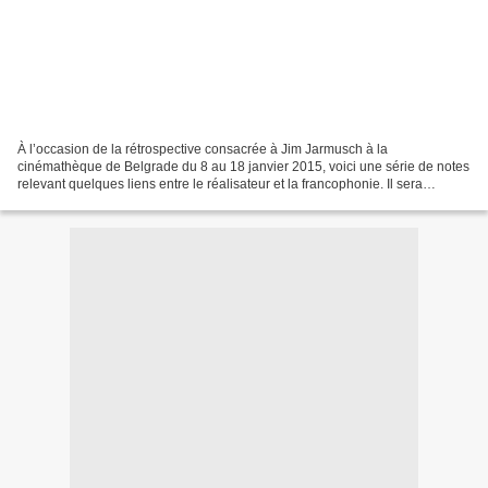
À l’occasion de la rétrospective consacrée à Jim Jarmusch à la
cinémathèque de Belgrade du 8 au 18 janvier 2015, voici une série de notes
relevant quelques liens entre le réalisateur et la francophonie. Il sera
question de littérature, de cinéma, de musique,...