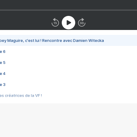
bey Maguire, c'est lui ! Rencontre avec Damien Witecka
e 6
e 5
e 4
e 3
s créatrices de la VF !
e 2
e 1
e Mektoub My Love arrive enfin ! Rencontre avec Shaïn Boumedine et Sal