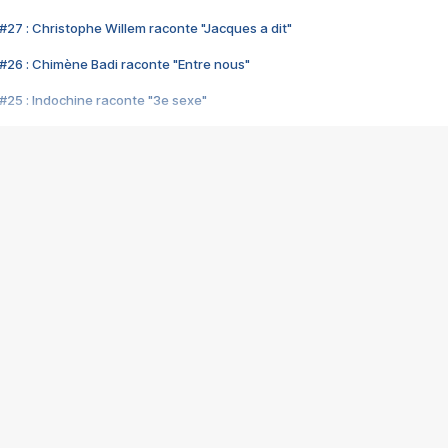
#27 : Christophe Willem raconte "Jacques a dit"
#26 : Chimène Badi raconte "Entre nous"
#25 : Indochine raconte "3e sexe"
#24 : Zaho raconte "C'est chelou"
#23 : Patrick Bruel raconte "Au café des délices"
#22 : Kyo raconte "Le chemin"
#21 : Nolwenn Leroy raconte "Cassé"
#20 : Patrick Hernandez raconte "Born to be alive"
#19 : Lorie raconte "Près de moi"
#18 : Michael Jones raconte "A nos actes manqués" (avec Jean-Jacque
#17 : Khaled raconte "Aïcha"
#16 : Corneille raconte "Parce qu'on vient de loin"