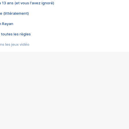
 a 13 ans (et vous l'avez ignoré)
e (littéralement)
im Rayan
 toutes les règles
s les jeux vidéo
us choquant de Rockstar ? - Le scandale BULLY
e plus moche de Steam
du RÊVE tourne au CAUCHEMAR
pendant 8 heures
it… à tort
umiliés par un jeu vidéo
ire - Final Fantasy 8
ti un empire - Age of Empires