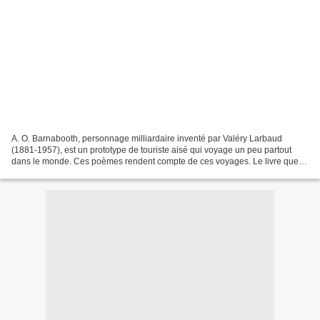
A. O. Barnabooth, personnage milliardaire inventé par Valéry Larbaud
(1881-1957), est un prototype de touriste aisé qui voyage un peu partout
dans le monde. Ces poèmes rendent compte de ces voyages. Le livre que
nous avons entamé hier se compose d'un...