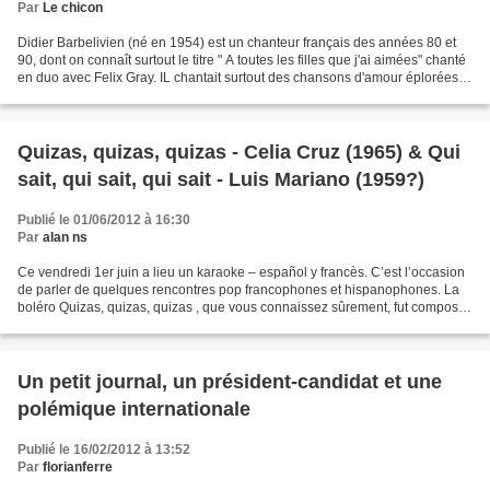
Par
Le chicon
Didier Barbelivien (né en 1954) est un chanteur français des années 80 et
90, dont on connaît surtout le titre " A toutes les filles que j'ai aimées" chanté
en duo avec Felix Gray. IL chantait surtout des chansons d'amour éplorées et
il fait partie aujourd'hui...
Quizas, quizas, quizas - Celia Cruz (1965) & Qui
sait, qui sait, qui sait - Luis Mariano (1959?)
Publié le 01/06/2012 à 16:30
Par
alan ns
Ce vendredi 1er juin a lieu un karaoke – español y francès. C’est l’occasion
de parler de quelques rencontres pop francophones et hispanophones. La
boléro Quizas, quizas, quizas , que vous connaissez sûrement, fut composé
en en 1947 par le Cubain Osvaldo...
Un petit journal, un président-candidat et une
polémique internationale
Publié le 16/02/2012 à 13:52
Par
florianferre