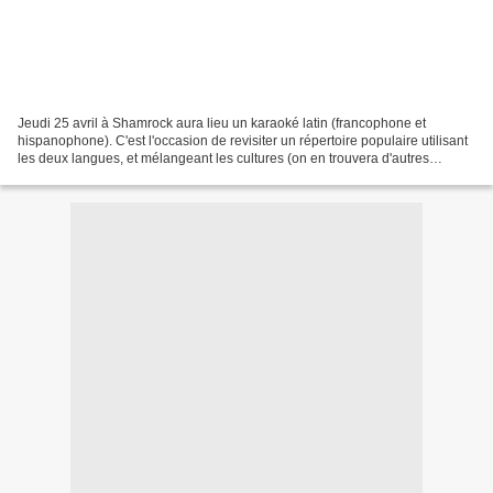
Jeudi 25 avril à Shamrock aura lieu un karaoké latin (francophone et
hispanophone). C'est l'occasion de revisiter un répertoire populaire utilisant
les deux langues, et mélangeant les cultures (on en trouvera d'autres
avatars dans le tag espagnol). Nous...