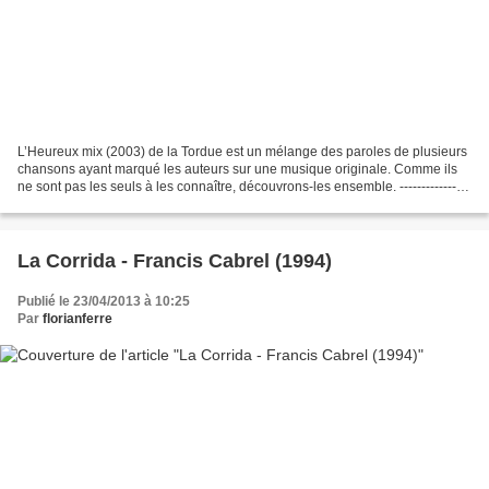
L’Heureux mix (2003) de la Tordue est un mélange des paroles de plusieurs
chansons ayant marqué les auteurs sur une musique originale. Comme ils
ne sont pas les seuls à les connaître, découvrons-les ensemble. ---------------
Nous avions déjà évoqué ici...
La Corrida - Francis Cabrel (1994)
Publié le 23/04/2013 à 10:25
Par
florianferre