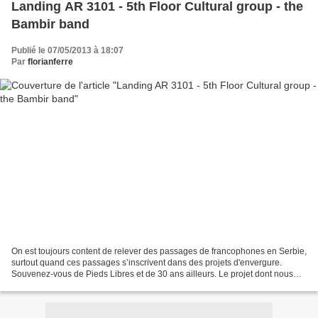
Landing AR 3101 - 5th Floor Cultural group - the
Bambir band
Publié le 07/05/2013 à 18:07
Par
florianferre
On est toujours content de relever des passages de francophones en Serbie,
surtout quand ces passages s’inscrivent dans des projets d'envergure.
Souvenez-vous de Pieds Libres et de 30 ans ailleurs. Le projet dont nous
avons eu vent la semaine dernière...