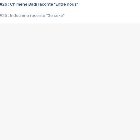
#26 : Chimène Badi raconte "Entre nous"
#25 : Indochine raconte "3e sexe"
#24 : Zaho raconte "C'est chelou"
#23 : Patrick Bruel raconte "Au café des délices"
#22 : Kyo raconte "Le chemin"
#21 : Nolwenn Leroy raconte "Cassé"
#20 : Patrick Hernandez raconte "Born to be alive"
#19 : Lorie raconte "Près de moi"
#18 : Michael Jones raconte "A nos actes manqués" (avec Jean-Jacque
#17 : Khaled raconte "Aïcha"
#16 : Corneille raconte "Parce qu'on vient de loin"
#15 : Indochine raconte "L'aventurier"
14 : Lorie raconte "Sur un air latino"