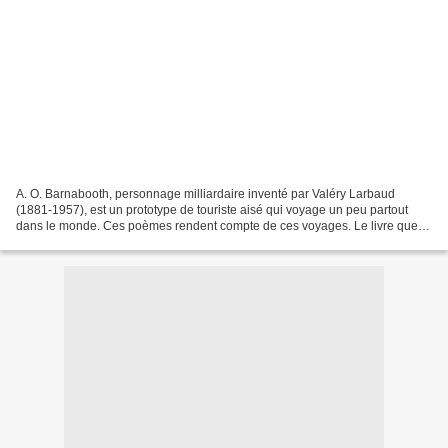
A. O. Barnabooth, personnage milliardaire inventé par Valéry Larbaud
(1881-1957), est un prototype de touriste aisé qui voyage un peu partout
dans le monde. Ces poèmes rendent compte de ces voyages. Le livre que
nous avons entamé hier se compose d'un...