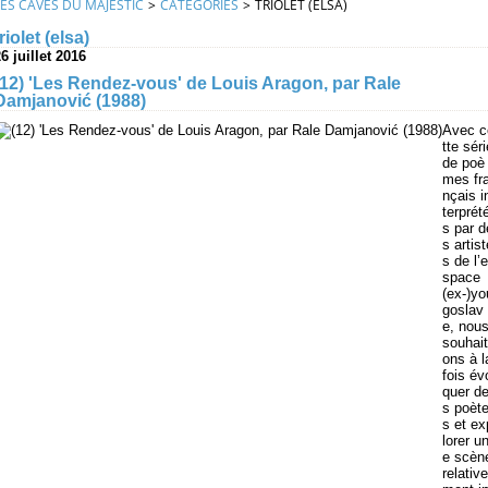
LES CAVES DU MAJESTIC
>
CATEGORIES
>
TRIOLET (ELSA)
triolet (elsa)
6 juillet 2016
(12) 'Les Rendez-vous' de Louis Aragon, par Rale
Damjanović (1988)
Avec c
tte séri
de poè
mes fr
nçais i
terprét
s par d
s artist
s de l’e
space
(ex-)yo
goslav
e, nou
souhait
ons à l
fois év
quer d
s poèt
s et ex
lorer u
e scèn
relative