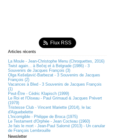
Flux RSS
Articles récents
La Moule - Jean-Christophe Menu (Chroquettes, 2016)
Twist again... à Bečej et à Belgrade (1986) - 3
Souvenirs de Jacques François (3)
Olga Kešeljević-Barbezat - 3 Souvenirs de Jacques
François (2)
Vacances à Bled - 3 Souvenirs de Jacques François
(1)
Peut-Être - Cédric Klapisch (1999)
Le Roi et l'Oiseau - Paul Grimaud & Jacques Prévert
(1979)
Tristesse Club - Vincent Mariette (2014), le lac
d'Aiguebelette
L'Incorrigible - Philippe de Broca (1975)
Le Testament d'Orphée - Jean Cocteau (1960)
Je fais le mort - Jean-Paul Salomé (2013) - Un canular
de François Lembrouille
Newsletter