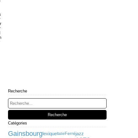
n
s
r
r
r
d
n
v
Recherche
Catégories
Gainsbourg
lexique
jazz
Ferré
Italie