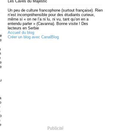
Les Caves du Majestic
Un peu de culture francophone (surtout française). Rien
n’est incompréhensible pour des étudiants curieux,
même si « on ne l’a ni lu, ni vu, tant qu’on en a
entendu parler » (Cavanna). Bonne visite ! Des
lecteurs en Serbie
Accueil du blog
e
Créer un blog avec CanalBlog
e
a
n
é
e
e
u
s
a
o
e
e
p
n
e
Publicité