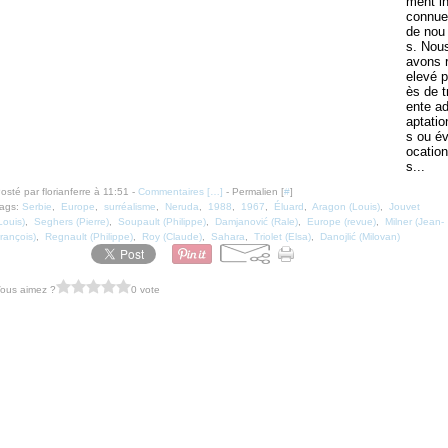
ment i
connue
de nou
s. Nou
avons 
elevé p
ès de t
ente a
aptatio
s ou é
ocation
s...
osté par florianferre à 11:51 -
Commentaires [
…
]
- Permalien [
#
]
ags:
Serbie
,
Europe
,
surréalisme
,
Neruda
,
1988
,
1967
,
Éluard
,
Aragon (Louis)
,
Jouvet
Louis)
,
Seghers (Pierre)
,
Soupault (Philippe)
,
Damjanović (Rale)
,
Europe (revue)
,
Milner (Jean-
rançois)
,
Regnault (Philippe)
,
Roy (Claude)
,
Sahara
,
Triolet (Elsa)
,
Danojlić (Milovan)
ous aimez ?
0 vote