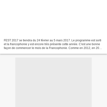
FEST 2017 se tiendra du 24 février au 5 mars 2017. Le programme est sorti
et la francophonie y est encore très présente cette année. C'est une bonne
façon de commencer le mois de la Francophonie. Comme en 2012, en 2013,
en 2014 et, 5 fois, en 2015, (mais...