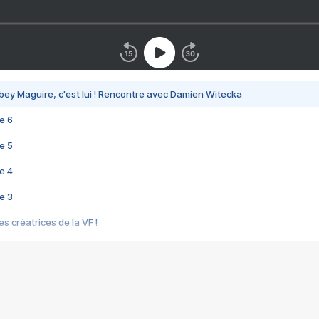
bey Maguire, c'est lui ! Rencontre avec Damien Witecka
e 6
e 5
e 4
e 3
s créatrices de la VF !
e 2
e 1
e Mektoub My Love arrive enfin ! Rencontre avec Shaïn Boumedine et Sal