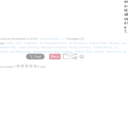
e
a 
té
di
u
é 
e
7.
osté par florianferre à 22:43 -
Commentaires [
…
]
- Permalien [
#
]
ags:
radio
,
USA
,
Angleterre
,
92 (Hauts-de-Seine)
,
84 (Vaucluse)
,
Avignon (84)
,
Nirvana
,
Iran
anterre (92)
,
Josse (Vincent)
,
Macaigne (Vincent)
,
Rozec (Thomas)
,
Tomasi (Henri)
,
La
Femme
,
Del Rey (Lana)
,
Godspeed you Black Emperor
,
McRae (Tom)
,
Mozart
,
Stars of the Lid
ous aimez ?
0 vote