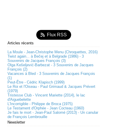
Flux RSS
Articles récents
La Moule - Jean-Christophe Menu (Chroquettes, 2016)
Twist again... à Bečej et à Belgrade (1986) - 3
Souvenirs de Jacques François (3)
Olga Kešeljević-Barbezat - 3 Souvenirs de Jacques
François (2)
Vacances à Bled - 3 Souvenirs de Jacques François
(1)
Peut-Être - Cédric Klapisch (1999)
Le Roi et l'Oiseau - Paul Grimaud & Jacques Prévert
(1979)
Tristesse Club - Vincent Mariette (2014), le lac
d'Aiguebelette
L'Incorrigible - Philippe de Broca (1975)
Le Testament d'Orphée - Jean Cocteau (1960)
Je fais le mort - Jean-Paul Salomé (2013) - Un canular
de François Lembrouille
Newsletter