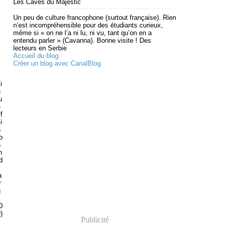
Les Caves du Majestic
Un peu de culture francophone (surtout française). Rien
n’est incompréhensible pour des étudiants curieux,
même si « on ne l’a ni lu, ni vu, tant qu’on en a
entendu parler » (Cavanna). Bonne visite ! Des
lecteurs en Serbie
Accueil du blog
Créer un blog avec CanalBlog
c
i
n
u
e
ff
i
n
o
h
n
d
a
r
g
0
)
Publicité