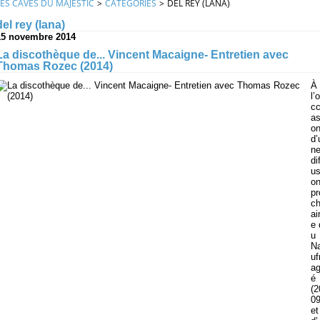
LES CAVES DU MAJESTIC
>
CATEGORIES
>
DEL REY (LANA)
del rey (lana)
15 novembre 2014
La discothèque de... Vincent Macaigne- Entretien avec
Thomas Rozec (2014)
À
l’o
c
as
o
d’
n
di
us
o
pr
c
ai
e 
u
N
uf
a
é
(2
09
et