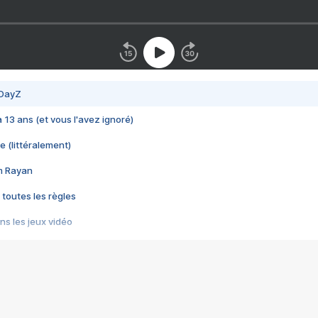
 DayZ
 a 13 ans (et vous l'avez ignoré)
e (littéralement)
im Rayan
 toutes les règles
s les jeux vidéo
us choquant de Rockstar ? - Le scandale BULLY
e plus moche de Steam
du RÊVE tourne au CAUCHEMAR