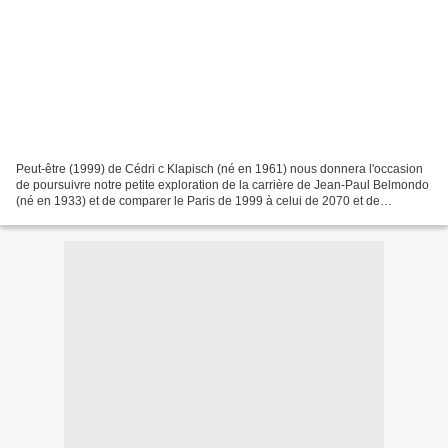
Peut-être (1999) de Cédri c Klapisch (né en 1961) nous donnera l'occasion
de poursuivre notre petite exploration de la carrière de Jean-Paul Belmondo
(né en 1933) et de comparer le Paris de 1999 à celui de 2070 et de
comparer un réveillon de l'an 2000...