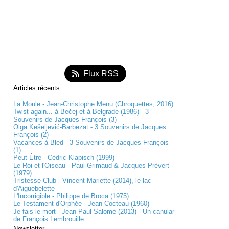
Flux RSS
Articles récents
La Moule - Jean-Christophe Menu (Chroquettes, 2016)
Twist again... à Bečej et à Belgrade (1986) - 3
Souvenirs de Jacques François (3)
Olga Kešeljević-Barbezat - 3 Souvenirs de Jacques
François (2)
Vacances à Bled - 3 Souvenirs de Jacques François
(1)
Peut-Être - Cédric Klapisch (1999)
Le Roi et l'Oiseau - Paul Grimaud & Jacques Prévert
(1979)
Tristesse Club - Vincent Mariette (2014), le lac
d'Aiguebelette
L'Incorrigible - Philippe de Broca (1975)
Le Testament d'Orphée - Jean Cocteau (1960)
Je fais le mort - Jean-Paul Salomé (2013) - Un canular
de François Lembrouille
Newsletter