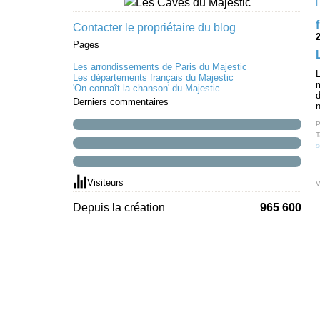
Contacter le propriétaire du blog
Pages
Les arrondissements de Paris du Majestic
L
Les départements français du Majestic
m
'On connaît la chanson' du Majestic
d
Derniers commentaires
n
P
T
s
Visiteurs
V
Depuis la création
965 600