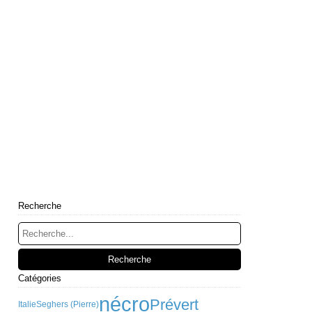
Recherche
Catégories
nécro
Prévert
Italie
Seghers (Pierre)