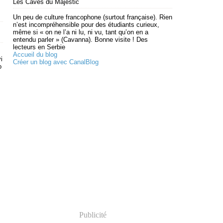
Les Caves du Majestic
Un peu de culture francophone (surtout française). Rien
n’est incompréhensible pour des étudiants curieux,
même si « on ne l’a ni lu, ni vu, tant qu’on en a
entendu parler » (Cavanna). Bonne visite ! Des
lecteurs en Serbie
Accueil du blog
i
Créer un blog avec CanalBlog
o
,
Publicité