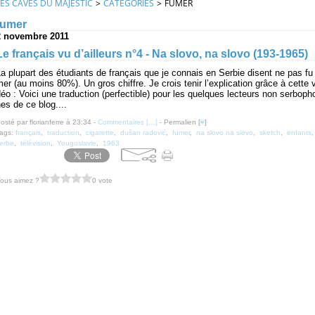
LES CAVES DU MAJESTIC
>
CATEGORIES
>
FUMER
fumer
2 novembre 2011
Le français vu d’ailleurs n°4 - Na slovo, na slovo (193-1965)
a plupart des étudiants de français que je connais en Serbie disent ne pas fu
er (au moins 80%). Un gros chiffre. Je crois tenir l’explication grâce à cette v
éo : Voici une traduction (perfectible) pour les quelques lecteurs non serboph
es de ce blog....
osté par florianferre à 23:34 -
Commentaires [
…
]
- Permalien [
#
]
ags:
français
,
traduction
,
cigarette
,
dušan radović
,
fumer
,
na slovo na slovo
,
sketch
,
enfants
erbe
,
télévision
,
Yougoslavie
,
1963
ous aimez ?
0 vote