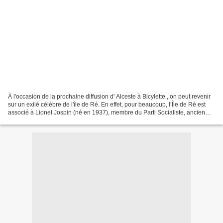
À l'occasion de la prochaine diffusion d' Alceste à Bicylette , on peut revenir
sur un exilé célèbre de l'île de Ré. En effet, pour beaucoup, l’Île de Ré est
associé à Lionel Jospin (né en 1937), membre du Parti Socialiste, ancien
premier Ministre (1997-2002),...