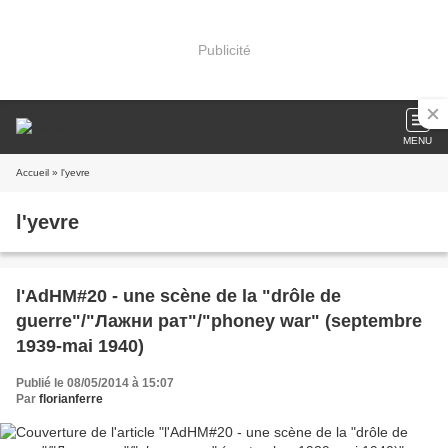
Publicité
MENU
Accueil
» l'yevre
l'yevre
l'AdHM#20 - une scène de la "drôle de
guerre"/"Лажни рат"/"phoney war" (septembre
1939-mai 1940)
Publié le 08/05/2014 à 15:07
Par
florianferre