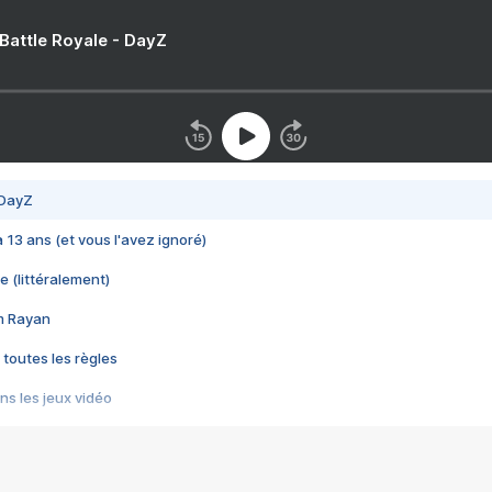
 Battle Royale - DayZ
 DayZ
 a 13 ans (et vous l'avez ignoré)
e (littéralement)
im Rayan
 toutes les règles
s les jeux vidéo
us choquant de Rockstar ? - Le scandale BULLY
e plus moche de Steam