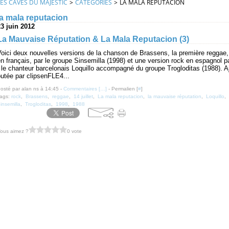
LES CAVES DU MAJESTIC
>
CATEGORIES
>
LA MALA REPUTACION
la mala reputacion
23 juin 2012
La Mauvaise Réputation & La Mala Reputacion (3)
oici deux nouvelles versions de la chanson de Brassens, la première reggae,
n français, par le groupe Sinsemilla (1998) et une version rock en espagnol p
 le chanteur barcelonais Loquillo accompagné du groupe Trogloditas (1988). A
utée par clipsenFLE4...
osté par alan ns à 14:45 -
Commentaires [
…
]
- Permalien [
#
]
ags:
rock
,
Brassens
,
reggae
,
14 juillet
,
La mala reputacion
,
la mauvaise réputation
,
Loquillo
,
insemilla
,
Trogloditas
,
1998
,
1988
ous aimez ?
0 vote