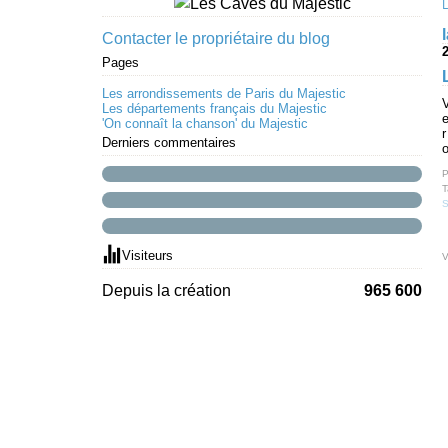
Contacter le propriétaire du blog
Pages
Les arrondissements de Paris du Majestic
V
Les départements français du Majestic
e
'On connaît la chanson' du Majestic
r
Derniers commentaires
o
P
T
S
Visiteurs
V
Depuis la création
965 600