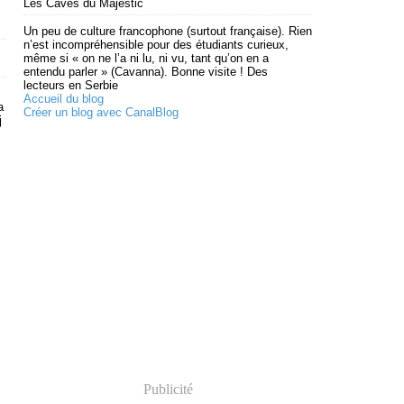
Les Caves du Majestic
Un peu de culture francophone (surtout française). Rien
n’est incompréhensible pour des étudiants curieux,
même si « on ne l’a ni lu, ni vu, tant qu’on en a
entendu parler » (Cavanna). Bonne visite ! Des
lecteurs en Serbie
Accueil du blog
a
Créer un blog avec CanalBlog
j
Publicité