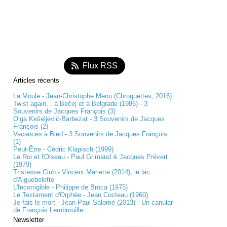
Flux RSS
Articles récents
La Moule - Jean-Christophe Menu (Chroquettes, 2016)
Twist again... à Bečej et à Belgrade (1986) - 3
Souvenirs de Jacques François (3)
Olga Kešeljević-Barbezat - 3 Souvenirs de Jacques
François (2)
Vacances à Bled - 3 Souvenirs de Jacques François
(1)
Peut-Être - Cédric Klapisch (1999)
Le Roi et l'Oiseau - Paul Grimaud & Jacques Prévert
(1979)
Tristesse Club - Vincent Mariette (2014), le lac
d'Aiguebelette
L'Incorrigible - Philippe de Broca (1975)
Le Testament d'Orphée - Jean Cocteau (1960)
Je fais le mort - Jean-Paul Salomé (2013) - Un canular
de François Lembrouille
Newsletter