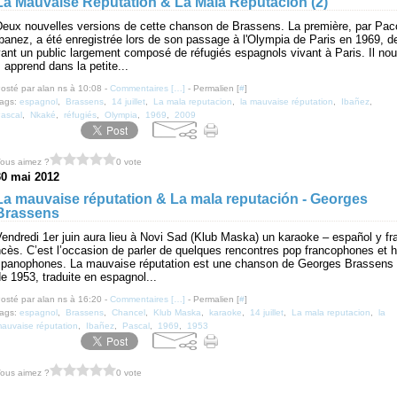
La Mauvaise Réputation & La Mala Reputacion (2)
Deux nouvelles versions de cette chanson de Brassens. La première, par Pac
banez, a été enregistrée lors de son passage à l'Olympia de Paris en 1969, d
ant un public largement composé de réfugiés espagnols vivant à Paris. Il nou
 apprend dans la petite...
osté par alan ns à 10:08 -
Commentaires [
…
]
- Permalien [
#
]
ags:
espagnol
,
Brassens
,
14 juillet
,
La mala reputacion
,
la mauvaise réputation
,
Ibañez
,
ascal
,
Nkaké
,
réfugiés
,
Olympia
,
1969
,
2009
ous aimez ?
0 vote
30 mai 2012
La mauvaise réputation & La mala reputación - Georges
Brassens
endredi 1er juin aura lieu à Novi Sad (Klub Maska) un karaoke – español y fr
cès. C’est l’occasion de parler de quelques rencontres pop francophones et h
spanophones. La mauvaise réputation est une chanson de Georges Brassens
e 1953, traduite en espagnol...
osté par alan ns à 16:20 -
Commentaires [
…
]
- Permalien [
#
]
ags:
espagnol
,
Brassens
,
Chancel
,
Klub Maska
,
karaoke
,
14 juillet
,
La mala reputacion
,
la
auvaise réputation
,
Ibañez
,
Pascal
,
1969
,
1953
ous aimez ?
0 vote