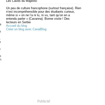
Les Caves du Majestic
Un peu de culture francophone (surtout française). Rien
n’est incompréhensible pour des étudiants curieux,
même si « on ne l’a ni lu, ni vu, tant qu’on en a
entendu parler » (Cavanna). Bonne visite ! Des
lecteurs en Serbie
e
Accueil du blog
Créer un blog avec CanalBlog
s
s
.
e
e
o
n
Publicité