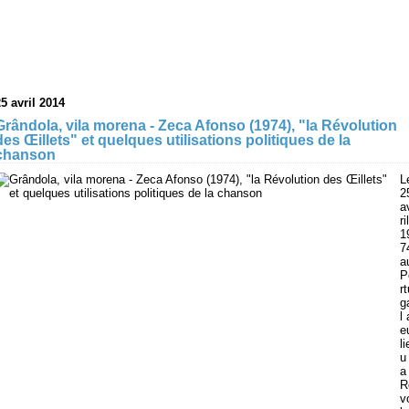
5 avril 2014
Grândola, vila morena - Zeca Afonso (1974), "la Révolution
des Œillets" et quelques utilisations politiques de la
chanson
L
2
a
ril
1
7
a
P
rt
g
l 
e
li
u 
a
R
v