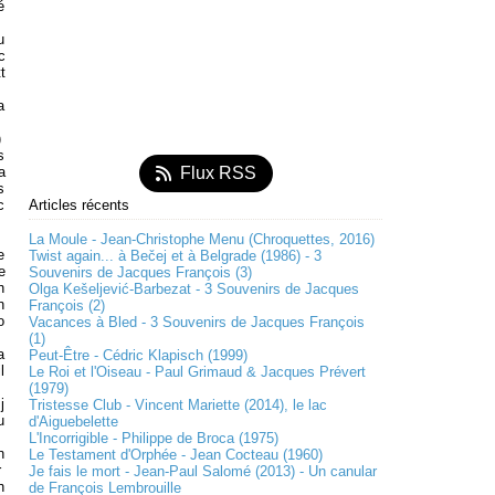
é
u
c
t
a
)
s
a
Flux RSS
s
c
Articles récents
La Moule - Jean-Christophe Menu (Chroquettes, 2016)
e
Twist again... à Bečej et à Belgrade (1986) - 3
e
Souvenirs de Jacques François (3)
h
Olga Kešeljević-Barbezat - 3 Souvenirs de Jacques
n
François (2)
o
Vacances à Bled - 3 Souvenirs de Jacques François
(1)
a
Peut-Être - Cédric Klapisch (1999)
il
Le Roi et l'Oiseau - Paul Grimaud & Jacques Prévert
(1979)
j
Tristesse Club - Vincent Mariette (2014), le lac
u
d'Aiguebelette
L'Incorrigible - Philippe de Broca (1975)
n
Le Testament d'Orphée - Jean Cocteau (1960)
r
Je fais le mort - Jean-Paul Salomé (2013) - Un canular
n
de François Lembrouille