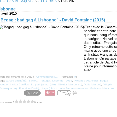
LES CAVES DU MAJESTIC
>
CATEGORIES
>
LISBONNE
lisbonne
 avril 2015
"Begag : bad gag à Lisbonne" - David Fontaine (2015)
C’est avec le Canard 
nchaîné et cette note
que nous inaugurâme
la catégorie Nouvelle
des Instituts Français
On y retourne cette s
maine avec une crise
à l’Institut Français d
Lisbonne. On partage
cet article de David F
ntaine pour informatio
avec...
osté par florianferre à 20:23 -
Commentaires [
…
]
- Permalien [
#
]
ags:
canard enchaîné
,
Bayrou
,
Portugal
,
Lisbonne
,
2015
,
Hollande (François)
,
Begag
Azouz)
,
Institut Camões
,
Le petit journal (site)
,
Oliveira (Manoel de)
,
Valls (Manuel)
,
Villepin
Dominique de)
,
Fontaine (David)
,
Jorge (Lídia)
,
Lobo Antunes (Antonio)
,
Medeiros (Maria de)
ous aimez ?
0 vote