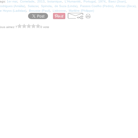
ags:
1er mai
,
Comelade
,
2013
,
botanique
,
L'Humanité
,
Portugal
,
1974
,
Baez (Joan)
,
odrigues (Amália)
,
Salazar
,
Spinola
,
de Suza (Linda)
,
Passos Coelho (Pedro)
,
Afonso (Zeca)
,
e Hoyos (Ladislas)
,
Brousse (Paul)
,
Lisbonne
,
Marlière (Philippe)
ous aimez ?
0 vote