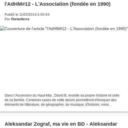
l'AdHM#12 - L'Association (fondée en 1990)
Publié le 11/03/2014 à 00:04
Par
florianferre
Dans l’Ascension du Haut-Mal , David B. revisite sa propre histoire et celle
de sa famille. Certaines cases de cette œuvre permettront d'évoquer des
éléments de littérature, de géographie, de musique, d'histoire, voire
d'ésotérisme. -------------------...
Aleksandar Zograf, ma vie en BD - Aleksandar