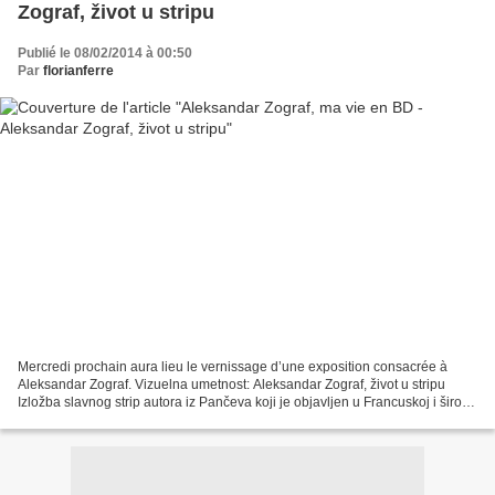
Zograf, život u stripu
Publié le 08/02/2014 à 00:50
Par
florianferre
Mercredi prochain aura lieu le vernissage d’une exposition consacrée à
Aleksandar Zograf. Vizuelna umetnost: Aleksandar Zograf, život u stripu
Izložba slavnog strip autora iz Pančeva koji je objavljen u Francuskoj i širom
sveta Od 12. februara do 22....