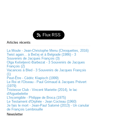
Flux RSS
Articles récents
La Moule - Jean-Christophe Menu (Chroquettes, 2016)
Twist again... à Bečej et à Belgrade (1986) - 3
Souvenirs de Jacques François (3)
Olga Kešeljević-Barbezat - 3 Souvenirs de Jacques
François (2)
Vacances à Bled - 3 Souvenirs de Jacques François
(1)
Peut-Être - Cédric Klapisch (1999)
Le Roi et l'Oiseau - Paul Grimaud & Jacques Prévert
(1979)
Tristesse Club - Vincent Mariette (2014), le lac
d'Aiguebelette
L'Incorrigible - Philippe de Broca (1975)
Le Testament d'Orphée - Jean Cocteau (1960)
Je fais le mort - Jean-Paul Salomé (2013) - Un canular
de François Lembrouille
Newsletter