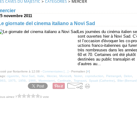
LES CAVES DU MAJESTIC
>
CATEGORIES
>
MERCIER
mercier
25 novembre 2011
Le giornate del cinema italiano a Novi Sad
Les journées du cinéma italien se
sont ouvertes hier à Novi Sad. C’
st l’occasion d'évoquer les co-pr
uctions franco-italiennes qui furen
très nombreuses dans les année
60 et 70. Certaines ont été plutôt
destinées au public transalpin et
d’autres au...
osté par florianferre à 12:08 -
Commentaires [
…
]
- Permalien [
#
]
ags:
cigarette
,
Novi Sad
,
Italie
,
Mercier
,
Monicelli
,
Noiret
,
coproduction
,
Pietrangeli
,
Delon
,
963
,
1975
,
1959
,
1966
,
Mastroianni
,
Cardinale
,
Tognazzi
,
Spaak (Catherine)
,
Blier (Bernard
ous aimez ?
0 vote