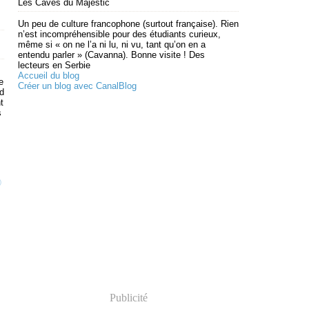
Les Caves du Majestic
Un peu de culture francophone (surtout française). Rien
n’est incompréhensible pour des étudiants curieux,
même si « on ne l’a ni lu, ni vu, tant qu’on en a
entendu parler » (Cavanna). Bonne visite ! Des
lecteurs en Serbie
Accueil du blog
e
Créer un blog avec CanalBlog
od
t
s
)
Publicité