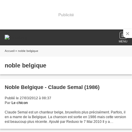
Publicité
MENU
Accueil
» noble belgique
noble belgique
Noble Belgique - Claude Semal (1986)
Publié le 27/03/2012 à 08:37
Par
Le chicon
Claude Semal est un chanteur belge, bruxellois plus précisément. Parfois, il
en a marre de la Belgique. La chanson est sortie en 1986 mais cette version
est beaucoup plus récente. Ajouté par Reduxo le 7 Mai 2010 Il y a
longtemps quand j’étais mômeJe chantais...