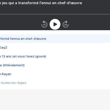
e jeu qui a transformé l’ennui en chef-d’œuvre
nsformé l’ennui en chef-d’œuvre
 DayZ
 a 13 ans (et vous l'avez ignoré)
e (littéralement)
im Rayan
 toutes les règles
s les jeux vidéo
us choquant de Rockstar ? - Le scandale BULLY
e plus moche de Steam