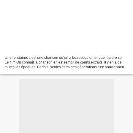
Une rengaine, c’est une chanson qu’on a beaucoup entendue malgré soi.
Le film On connaît la chanson en est rempli de courts extraits. Il y en a de
toutes les époques. Parfois, seules certaines générations s'en souviennent.
A priori, aucun français ne...