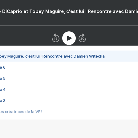
 DiCaprio et Tobey Maguire, c'est lui ! Rencontre avec Dam
bey Maguire, c'est lui ! Rencontre avec Damien Witecka
e 6
e 5
e 4
e 3
s créatrices de la VF !
e 2
e 1