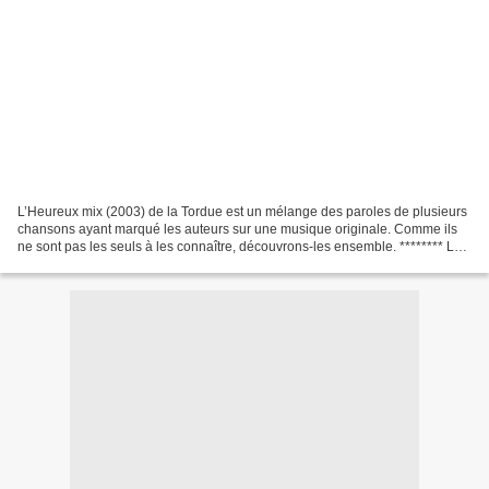
L’Heureux mix (2003) de la Tordue est un mélange des paroles de plusieurs
chansons ayant marqué les auteurs sur une musique originale. Comme ils
ne sont pas les seuls à les connaître, découvrons-les ensemble. ******** Le
premier album de Maxime Le Forestier...