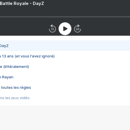
 Battle Royale - DayZ
 DayZ
 a 13 ans (et vous l'avez ignoré)
e (littéralement)
im Rayan
 toutes les règles
s les jeux vidéo
us choquant de Rockstar ? - Le scandale BULLY
e plus moche de Steam
du RÊVE tourne au CAUCHEMAR