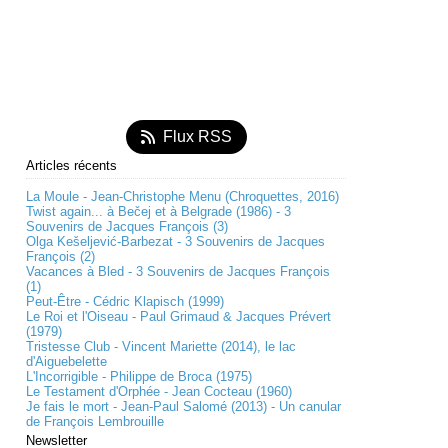
Flux RSS
Articles récents
La Moule - Jean-Christophe Menu (Chroquettes, 2016)
Twist again... à Bečej et à Belgrade (1986) - 3
Souvenirs de Jacques François (3)
Olga Kešeljević-Barbezat - 3 Souvenirs de Jacques
François (2)
Vacances à Bled - 3 Souvenirs de Jacques François
(1)
Peut-Être - Cédric Klapisch (1999)
Le Roi et l'Oiseau - Paul Grimaud & Jacques Prévert
(1979)
Tristesse Club - Vincent Mariette (2014), le lac
d'Aiguebelette
L'Incorrigible - Philippe de Broca (1975)
Le Testament d'Orphée - Jean Cocteau (1960)
Je fais le mort - Jean-Paul Salomé (2013) - Un canular
de François Lembrouille
Newsletter