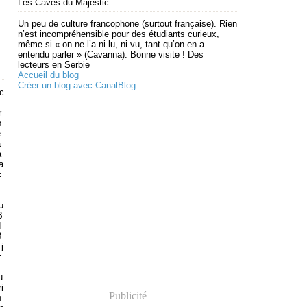
Les Caves du Majestic
Un peu de culture francophone (surtout française). Rien
n’est incompréhensible pour des étudiants curieux,
même si « on ne l’a ni lu, ni vu, tant qu’on en a
entendu parler » (Cavanna). Bonne visite ! Des
lecteurs en Serbie
Accueil du blog
Créer un blog avec CanalBlog
cc
r
p
e
a
à
a
c
m
u
B
d
8
j
r
u
i
Publicité
n