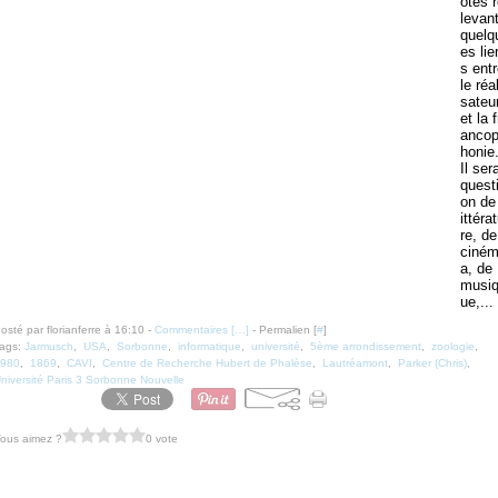
otes 
levan
quelq
es lie
s ent
le réal
sateu
et la f
anco
honie
Il ser
quest
on de 
ittéra
re, de
ciné
a, de
musi
ue,...
osté par florianferre à 16:10 -
Commentaires [
…
]
- Permalien [
#
]
ags:
Jarmusch
,
USA
,
Sorbonne
,
informatique
,
université
,
5ème arrondissement
,
zoologie
,
980
,
1869
,
CAVI
,
Centre de Recherche Hubert de Phalèse
,
Lautréamont
,
Parker (Chris)
,
niversité Paris 3 Sorbonne Nouvelle
ous aimez ?
0 vote