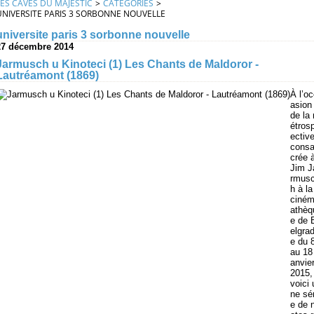
LES CAVES DU MAJESTIC
>
CATEGORIES
>
UNIVERSITE PARIS 3 SORBONNE NOUVELLE
universite paris 3 sorbonne nouvelle
27 décembre 2014
Jarmusch u Kinoteci (1) Les Chants de Maldoror -
Lautréamont (1869)
À l’o
asion
de la 
étros
ectiv
cons
crée 
Jim J
rmus
h à la
ciné
athèq
e de 
elgra
e du 
au 18 
anvie
2015,
voici 
ne sér
e de 