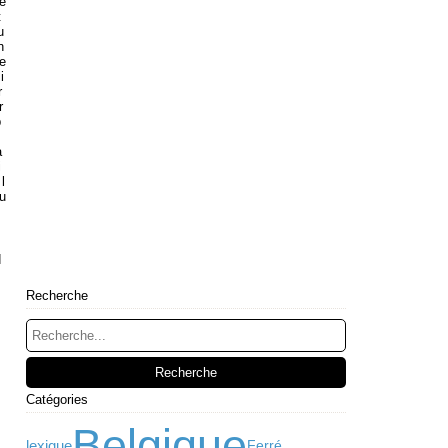
re
t
u
n
re
i
r
r
p
.
a
i
l
tu
m
q
Recherche
Catégories
Belgique
lexique
Ferré