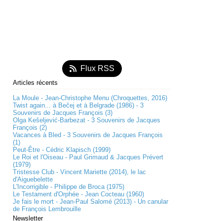
Flux RSS
Articles récents
La Moule - Jean-Christophe Menu (Chroquettes, 2016)
Twist again... à Bečej et à Belgrade (1986) - 3
Souvenirs de Jacques François (3)
Olga Kešeljević-Barbezat - 3 Souvenirs de Jacques
François (2)
Vacances à Bled - 3 Souvenirs de Jacques François
(1)
Peut-Être - Cédric Klapisch (1999)
Le Roi et l'Oiseau - Paul Grimaud & Jacques Prévert
(1979)
Tristesse Club - Vincent Mariette (2014), le lac
d'Aiguebelette
L'Incorrigible - Philippe de Broca (1975)
Le Testament d'Orphée - Jean Cocteau (1960)
Je fais le mort - Jean-Paul Salomé (2013) - Un canular
de François Lembrouille
Newsletter