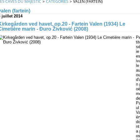
LES CAVES DU MAJESTIC
>
CATEGORIES
>
VALEN (FARTEIN)
valen (fartein)
 juillet 2014
Kirkegården ved havet, op.20 - Fartein Valen (1934) Le
Cimetière marin - Đuro Živković (2008)
P
ti
sé
ie
es
iv
le
au
ou
d'
n 
o
m
d
P
ul
Va
ér
d
nt
a 
os