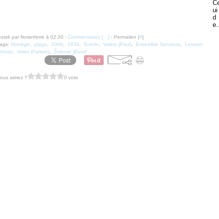
Ce
ui
d
e.
osté par florianferre à 02:20 -
Commentaires [
…
]
- Permalien [
#
]
ags:
Norvège
,
plage
,
2008
,
1934
,
Suède
,
Valéry (Paul)
,
Ensemble Sonanza
,
Larsson
Anna)
,
Valen (Fartein)
,
Živković (Đuro)
ous aimez ?
0 vote