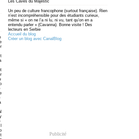
Les Caves du Majestic
Un peu de culture francophone (surtout française). Rien
n’est incompréhensible pour des étudiants curieux,
même si « on ne l’a ni lu, ni vu, tant qu’on en a
entendu parler » (Cavanna). Bonne visite ! Des
lecteurs en Serbie
Accueil du blog
e
Créer un blog avec CanalBlog
te
r
t
a
t
r
u
p
è
e
e
a
l
y
o
 l
p
Publicité
t