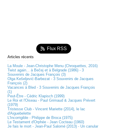
Flux RSS
Articles récents
La Moule - Jean-Christophe Menu (Chroquettes, 2016)
Twist again... à Bečej et à Belgrade (1986) - 3
Souvenirs de Jacques François (3)
Olga Kešeljević-Barbezat - 3 Souvenirs de Jacques
François (2)
Vacances à Bled - 3 Souvenirs de Jacques François
(1)
Peut-Être - Cédric Klapisch (1999)
Le Roi et l'Oiseau - Paul Grimaud & Jacques Prévert
(1979)
Tristesse Club - Vincent Mariette (2014), le lac
d'Aiguebelette
L'Incorrigible - Philippe de Broca (1975)
Le Testament d'Orphée - Jean Cocteau (1960)
Je fais le mort - Jean-Paul Salomé (2013) - Un canular