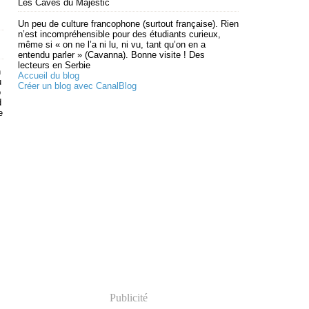
Les Caves du Majestic
Un peu de culture francophone (surtout française). Rien
n’est incompréhensible pour des étudiants curieux,
même si « on ne l’a ni lu, ni vu, tant qu’on en a
entendu parler » (Cavanna). Bonne visite ! Des
lecteurs en Serbie
n
Accueil du blog
u
Créer un blog avec CanalBlog
o
d
e
Publicité