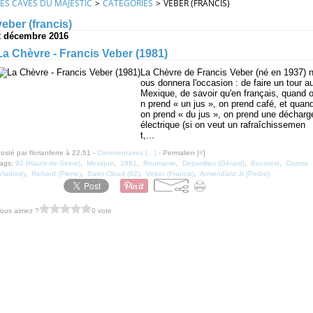
LES CAVES DU MAJESTIC
>
CATEGORIES
>
VEBER (FRANCIS)
veber (francis)
2 décembre 2016
La Chèvre - Francis Veber (1981)
La Chèvre de Francis Veber (né en 1937) 
ous donnera l'occasion : de faire un tour a
Mexique, de savoir qu'en français, quand 
n prend « un jus », on prend café, et quan
on prend « du jus », on prend une décharg
électrique (si on veut un rafraîchissemen
t,...
osté par florianferre à 22:51 -
Commentaires [
…
]
- Permalien [
#
]
ags:
92 (Hauts-de-Seine)
,
Mexique
,
1981
,
Roumanie
,
Depardieu (Gérard)
,
Bucarest
,
Cosma
Vladimir)
,
Richard (Pierre)
,
Saint-Cloud (92)
,
Veber (Francis)
,
Armendáriz Jr (Pedro)
ous aimez ?
0 vote