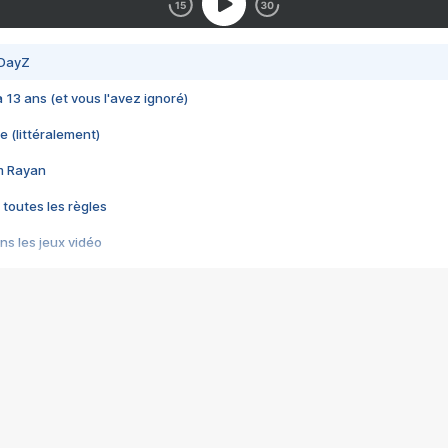
 DayZ
 a 13 ans (et vous l'avez ignoré)
e (littéralement)
im Rayan
 toutes les règles
s les jeux vidéo
us choquant de Rockstar ? - Le scandale BULLY
e plus moche de Steam
du RÊVE tourne au CAUCHEMAR
pendant 8 heures
it… à tort