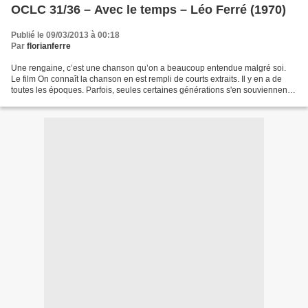
OCLC 31/36 – Avec le temps – Léo Ferré (1970)
Publié le 09/03/2013 à 00:18
Par
florianferre
Une rengaine, c’est une chanson qu’on a beaucoup entendue malgré soi.
Le film On connaît la chanson en est rempli de courts extraits. Il y en a de
toutes les époques. Parfois, seules certaines générations s'en souviennent.
A priori, aucun français ne...