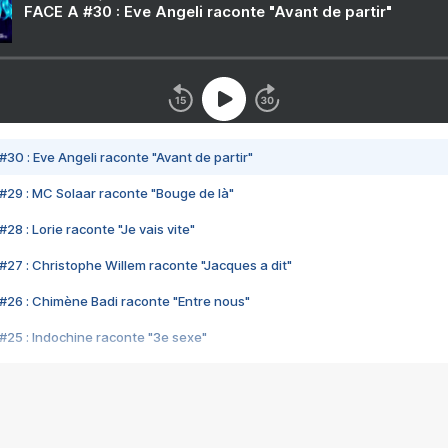
FACE A #30 : Eve Angeli raconte "Avant de partir"
#30 : Eve Angeli raconte "Avant de partir"
#29 : MC Solaar raconte "Bouge de là"
28 : Lorie raconte "Je vais vite"
#27 : Christophe Willem raconte "Jacques a dit"
#26 : Chimène Badi raconte "Entre nous"
#25 : Indochine raconte "3e sexe"
#24 : Zaho raconte "C'est chelou"
#23 : Patrick Bruel raconte "Au café des délices"
#22 : Kyo raconte "Le chemin"