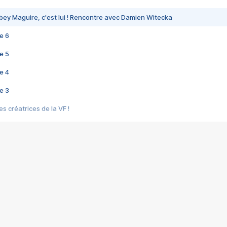
bey Maguire, c'est lui ! Rencontre avec Damien Witecka
e 6
e 5
e 4
e 3
s créatrices de la VF !
e 2
e 1
e Mektoub My Love arrive enfin ! Rencontre avec Shaïn Boumedine et Sal
i : après Toni en famille
elle réalise le bouleversant Dites lui que je l'aime
ais ! Rencontre autour de Vie privée de Rebecca Zlotowski