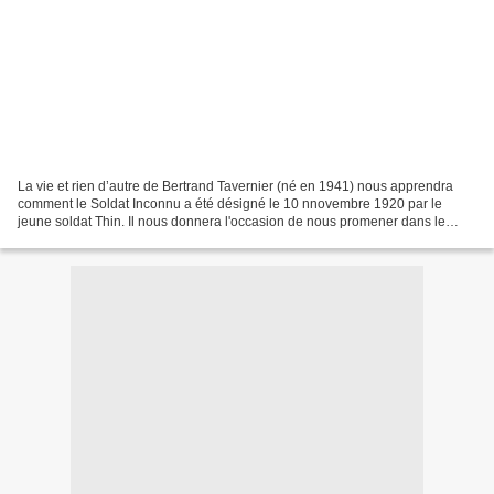
La vie et rien d’autre de Bertrand Tavernier (né en 1941) nous apprendra
comment le Soldat Inconnu a été désigné le 10 nnovembre 1920 par le
jeune soldat Thin. Il nous donnera l'occasion de nous promener dans le
Nord-Est de la France (Lorraine et Champagne-Ardenne)...