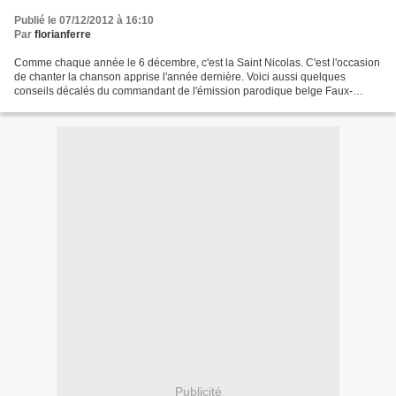
Publié le 07/12/2012 à 16:10
Par
florianferre
Comme chaque année le 6 décembre, c'est la Saint Nicolas. C'est l'occasion
de chanter la chanson apprise l'année dernière. Voici aussi quelques
conseils décalés du commandant de l'émission parodique belge Faux-
Contact. interprétée par le regretté Manu...
Publicité