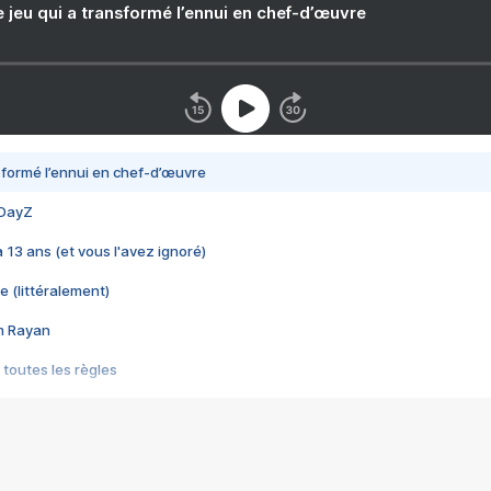
e jeu qui a transformé l’ennui en chef-d’œuvre
nsformé l’ennui en chef-d’œuvre
 DayZ
 a 13 ans (et vous l'avez ignoré)
e (littéralement)
im Rayan
 toutes les règles
s les jeux vidéo
us choquant de Rockstar ? - Le scandale BULLY
e plus moche de Steam