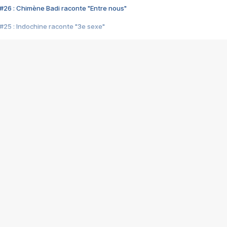
#26 : Chimène Badi raconte "Entre nous"
#25 : Indochine raconte "3e sexe"
#24 : Zaho raconte "C'est chelou"
#23 : Patrick Bruel raconte "Au café des délices"
#22 : Kyo raconte "Le chemin"
#21 : Nolwenn Leroy raconte "Cassé"
#20 : Patrick Hernandez raconte "Born to be alive"
#19 : Lorie raconte "Près de moi"
#18 : Michael Jones raconte "A nos actes manqués" (avec Jean-Jacque
#17 : Khaled raconte "Aïcha"
#16 : Corneille raconte "Parce qu'on vient de loin"
#15 : Indochine raconte "L'aventurier"