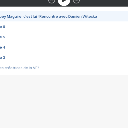
bey Maguire, c'est lui ! Rencontre avec Damien Witecka
e 6
e 5
e 4
e 3
s créatrices de la VF !
e 2
e 1
e Mektoub My Love arrive enfin ! Rencontre avec Shaïn Boumedine et Sal
i : après Toni en famille
elle réalise le bouleversant Dites lui que je l'aime