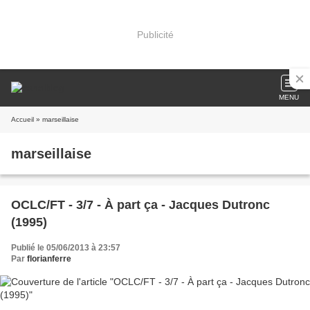
Publicité
MENU
Accueil
» marseillaise
marseillaise
OCLC/FT - 3/7 - À part ça - Jacques Dutronc
(1995)
Publié le 05/06/2013 à 23:57
Par
florianferre