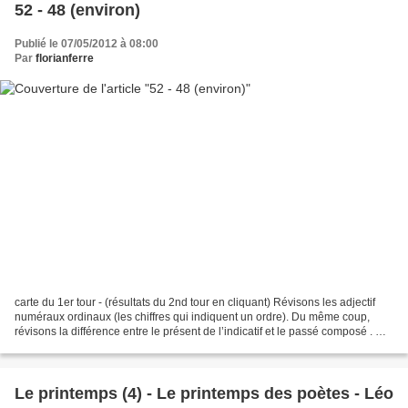
52 - 48 (environ)
Publié le 07/05/2012 à 08:00
Par
florianferre
carte du 1er tour - (résultats du 2nd tour en cliquant) Révisons les adjectif
numéraux ordinaux (les chiffres qui indiquent un ordre). Du même coup,
révisons la différence entre le présent de l’indicatif et le passé composé . Du
même coup révisons, dans...
Le printemps (4) - Le printemps des poètes - Léo