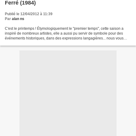
Ferré (1984)
Publié le 12/04/2012 à 11:39
Par
alan ns
C'est le printemps ! Étymologiquement le "premier temps", cette saison a
inspiré de nombreux artistes, elle a aussi pu servir de symbole pour des
événements historiques, dans des expressions langagières... nous vous
proposons ces jours-ci de célébrer...