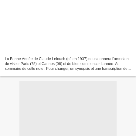
La Bonne Année de Claude Lelouch (né en 1937) nous donnera l'occasion
de visiter Paris (75) et Cannes (06) et de bien commencer l’année. Au
sommaire de cette note : Pour changer, un synopsis et une transcription de
la bande-annonce… ...suivi d'une présentation...