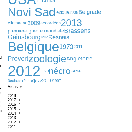
Novi Sad
Belgrade
lexique
1998
2013
2009
accordéon
Allemagne
Brassens
première guerre mondiale
Gainsbourg
Resnais
Italie
Belgique
1973
2011
zoologie
Prévert
d
Angleterre
2012
s
nécro
Ferré
1979
2010
jazz
Seghers (Pierre)
1967
m
Archives
A
e
2018
h
2017
Février
(1)
i
2016
Janvier
Décembre
(3)
(3)
t
2015
Novembre
Décembre
(3)
(2)
an
2014
Octobre
Novembre
Décembre
(5)
(4)
(5)
2013
Septembre
Octobre
Novembre
Décembre
(4)
(8)
(13)
(1)
2012
Mars
Août
Octobre
Novembre
Décembre
(18)
(2)
(8)
(13)
(8)
2011
Février
Juillet
Juin
Octobre
Novembre
Décembre
(4)
(16)
(2)
(6)
(19)
(14)
Janvier
Mai
Mai
Août
Octobre
Novembre
Décembre
(3)
(1)
(1)
(7)
(14)
(12)
(20)