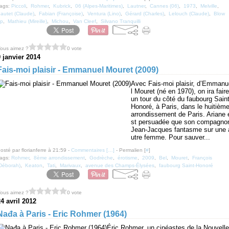
ags:
Piccoli
,
Rohmer
,
Kubrick
,
06 (Alpes-Maritimes)
,
Lautner
,
Cannes (06)
,
1973
,
Melville
,
autet (Claude)
,
Fabian (Françoise)
,
Ventura (Lino)
,
Gérard (Charles)
,
Lelouch (Claude)
,
Blow
p
,
Mathieu (Mireille)
,
Michou
,
Van Cleef
,
Silvano Tranquilli
ous aimez ?
0 vote
9 janvier 2014
Fais-moi plaisir - Emmanuel Mouret (2009)
Avec Fais-moi plaisir, d’Emmanu
l Mouret (né en 1970), on ira faire
un tour du côté du faubourg Saint
Honoré, à Paris, dans le huitièm
arrondissement de Paris. Ariane 
st persuadée que son compagno
Jean-Jacques fantasme sur une 
utre femme. Pour sauver...
osté par florianferre à 21:59 -
Commentaires [
…
]
- Permalien [
#
]
ags:
Rohmer
,
8ème arrondissement
,
Godrèche
,
érotisme
,
2009
,
Bel
,
Mouret
,
François
Déborah)
,
Keaton
,
Tati
,
Marivaux
,
avenue des Champs-Élysées
,
faubourg Saint-Honoré
ous aimez ?
0 vote
4 avril 2012
Nađa à Paris - Eric Rohmer (1964)
Éric Rohmer, un cinéastes de la Nouvelle