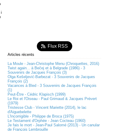
a
 i
u
Flux RSS
Articles récents
La Moule - Jean-Christophe Menu (Chroquettes, 2016)
Twist again... à Bečej et à Belgrade (1986) - 3
Souvenirs de Jacques François (3)
Olga Kešeljević-Barbezat - 3 Souvenirs de Jacques
François (2)
Vacances à Bled - 3 Souvenirs de Jacques François
(1)
Peut-Être - Cédric Klapisch (1999)
Le Roi et l'Oiseau - Paul Grimaud & Jacques Prévert
(1979)
Tristesse Club - Vincent Mariette (2014), le lac
d'Aiguebelette
L'Incorrigible - Philippe de Broca (1975)
Le Testament d'Orphée - Jean Cocteau (1960)
Je fais le mort - Jean-Paul Salomé (2013) - Un canular
de François Lembrouille