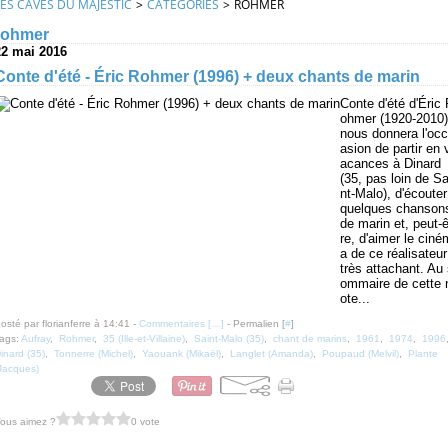
LES CAVES DU MAJESTIC
>
CATEGORIES
>
ROHMER
rohmer
22 mai 2016
Conte d'été - Éric Rohmer (1996) + deux chants de marin
Conte d'été d'Éric
ohmer (1920-2010)
nous donnera l'occ
asion de partir en 
acances à Dinard
(35, pas loin de Sa
nt-Malo), d'écouter
quelques chanson
de marin et, peut-ê
re, d'aimer le ciné
a de ce réalisateur
très attachant. Au
ommaire de cette 
ote...
osté par florianferre à 14:41 -
Commentaires [
…
]
- Permalien [
#
]
ags:
Aufray
,
Rohmer
,
35 (Ille-et-Villaine)
,
Saint-Malo (35)
,
chant de marins
,
1961
,
1974
,
1996
inard (35)
,
Tonnerre (Michel)
,
Yaouank (Mikaël)
,
Langlet (Amanda)
,
Poupaud (Melvil)
,
Plante
Jacques)
ous aimez ?
0 vote