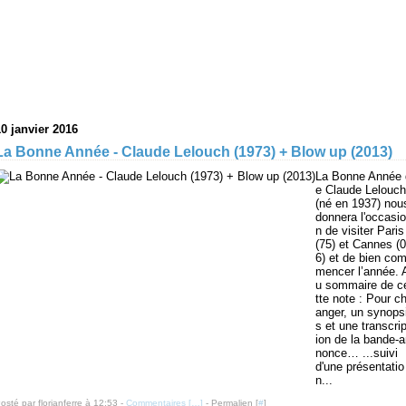
10 janvier 2016
La Bonne Année - Claude Lelouch (1973) + Blow up (2013)
La Bonne Année 
e Claude Lelouch
(né en 1937) nou
donnera l'occasio
n de visiter Paris
(75) et Cannes (0
6) et de bien co
mencer l’année. 
u sommaire de c
tte note : Pour c
anger, un synops
s et une transcrip
ion de la bande-
nonce… ...suivi
d'une présentatio
n...
osté par florianferre à 12:53 -
Commentaires [
…
]
- Permalien [
#
]