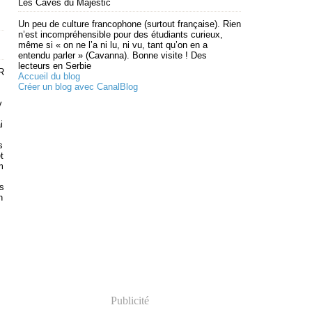
Les Caves du Majestic
Un peu de culture francophone (surtout française). Rien
n’est incompréhensible pour des étudiants curieux,
même si « on ne l’a ni lu, ni vu, tant qu’on en a
entendu parler » (Cavanna). Bonne visite ! Des
lecteurs en Serbie
 R
Accueil du blog
Créer un blog avec CanalBlog
v
i
s
t
m
 s
n
,
Publicité