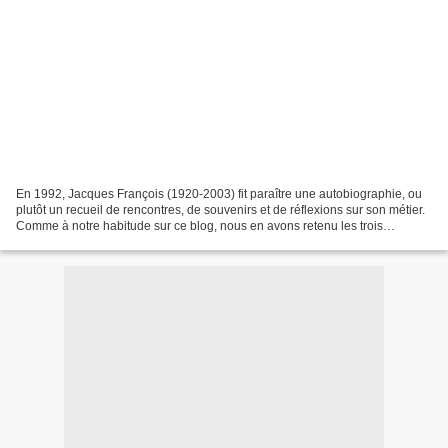
En 1992, Jacques François (1920-2003) fit paraître une autobiographie, ou
plutôt un recueil de rencontres, de souvenirs et de réflexions sur son métier.
Comme à notre habitude sur ce blog, nous en avons retenu les trois
passages liés à l'ex-Yougoslavie....