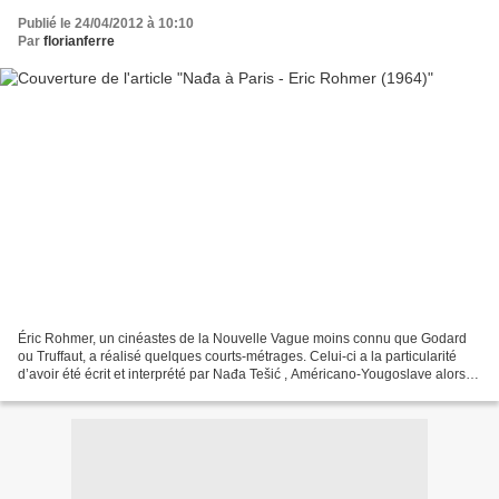
Publié le 24/04/2012 à 10:10
Par
florianferre
Éric Rohmer, un cinéastes de la Nouvelle Vague moins connu que Godard
ou Truffaut, a réalisé quelques courts-métrages. Celui-ci a la particularité
d’avoir été écrit et interprété par Nađa Tešić , Américano-Yougoslave alors
étudiante à Paris (en 1964)....