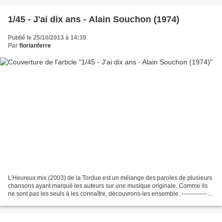
1/45 - J'ai dix ans - Alain Souchon (1974)
Publié le 25/10/2013 à 14:39
Par
florianferre
L’Heureux mix (2003) de la Tordue est un mélange des paroles de plusieurs
chansons ayant marqué les auteurs sur une musique originale. Comme ils
ne sont pas les seuls à les connaître, découvrons-les ensemble. ---------------
La première chanson évoquée...