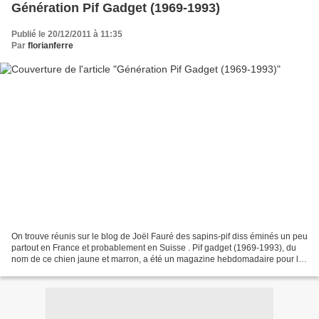
Génération Pif Gadget (1969-1993)
Publié le 20/12/2011 à 11:35
Par
florianferre
On trouve réunis sur le blog de Joël Fauré des sapins-pif diss éminés un peu
partout en France et probablement en Suisse . Pif gadget (1969-1993), du
nom de ce chien jaune et marron, a été un magazine hebdomadaire pour la
jeunesse très populaire (le seul...