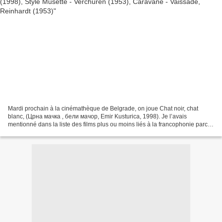
Mardi prochain à la cinémathèque de Belgrade, on joue Chat noir, chat
blanc, (Црна мачка , бели мачор, Emir Kusturica, 1998). Je l’avais
mentionné dans la liste des films plus ou moins liés à la francophonie parce
que je savais qu’il a été coproduit par...