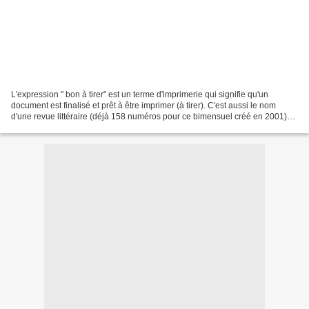
L'expression " bon à tirer" est un terme d'imprimerie qui signifie qu'un
document est finalisé et prêt à être imprimer (à tirer). C'est aussi le nom
d'une revue littéraire (déjà 158 numéros pour ce bimensuel créé en 2001)
qui publie en ligne une série...