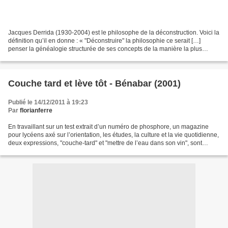
Jacques Derrida (1930-2004) est le philosophe de la déconstruction. Voici la
définition qu’il en donne : « "Déconstruire" la philosophie ce serait […]
penser la généalogie structurée de ses concepts de la manière la plus
fidèle, la plus intérieure, mais...
Couche tard et lève tôt - Bénabar (2001)
Publié le 14/12/2011 à 19:23
Par
florianferre
En travaillant sur un test extrait d’un numéro de phosphore, un magazine
pour lycéens axé sur l’orientation, les études, la culture et la vie quotidienne,
deux expressions, "couche-tard" et "mettre de l’eau dans son vin", sont
apparues. Le thème du test...