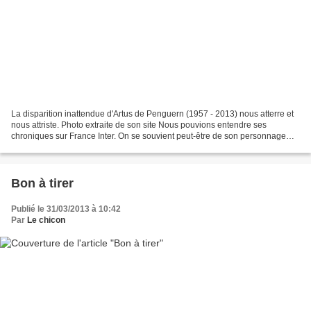
La disparition inattendue d'Artus de Penguern (1957 - 2013) nous atterre et
nous attriste. Photo extraite de son site Nous pouvions entendre ses
chroniques sur France Inter. On se souvient peut-être de son personnage
d'écrivain sans succès dans le Fabuleux...
Bon à tirer
Publié le 31/03/2013 à 10:42
Par
Le chicon